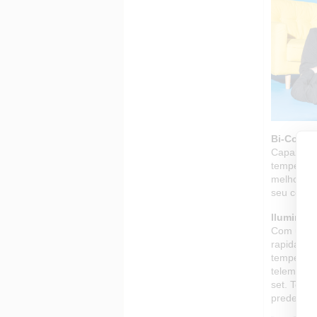
Bi-Color
Capaz de 
temperatu
melhor asp
seu cenári
Iluminaçã
Com um ec
rapidament
temperatu
telemóvel.
set. Tem 1
predefiniç