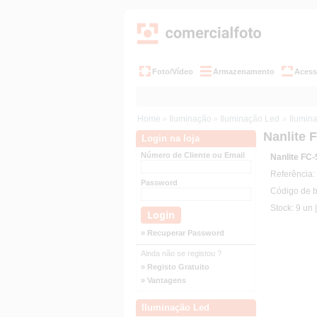
Foto/Vídeo
Armazenamento
Acess
Home
»
Iluminação
»
Iluminação Led
»
Ilumin
Nanlite 
Login na loja
Número de Cliente ou Email
Nanlite FC-
Referência
Password
Código de 
Stock: 9 un 
» Recuperar Password
Ainda não se registou ?
» Registo Gratuito
» Vantagens
Iluminação Led