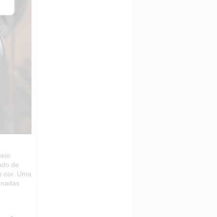
ueio
odo de
e cor. Uma
ionadas