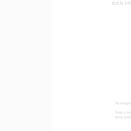
BULB/ F
As imagen
Todo o ma
aviso prév