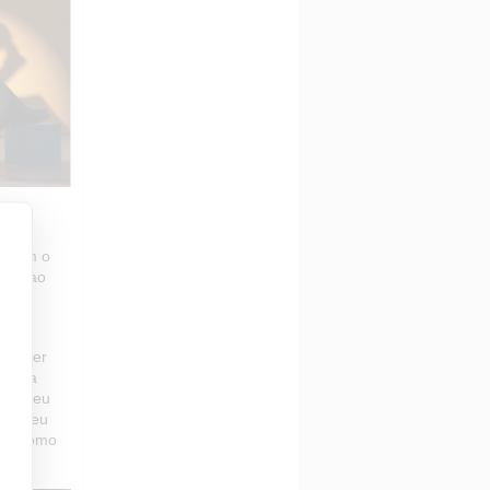
enham o
ação ao
a obter
a para
m o seu
 no seu
-los como