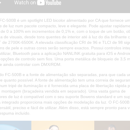
 FC-500B é um spotlight LED bicolor alimentado por CA que fornece u
e de luz num pacote compacto, leve e elegante. Pode ajustar rapidam
 de 0 a 100% em incrementos de 0,1% e, com o toque de um botão, o
 de visuais, desde tons quentes de interior até à luz do dia brilhante
de 2700K-6500K. A elevada classificação CRI de 96 e TLCI de 98 sign
ons de pele e outras cores serão sempre exactos. Possui controlos int
utilizar, Bluetooth para a aplicação NANLINK gratuita para iOS e Andro
 opções de controlo sem fios. Uma porta metálica de bloqueio de 3,5
he ainda controlar com DMX/RDM.
do FC-500B e a fonte de alimentação são separadas, para que cada 
eve quanto possível. A fonte de alimentação tem uma correia de segura
num tripé de iluminação e é fornecida uma placa de libertação rápida 
 montagem (braçadeira vendida em separado). Uma vasta gama de
ores de luz é compatível com o seu suporte Bowens standard e um sup
 integrado proporciona mais opções de modelação da luz. O FC-500B
ersátil, preciso e fácil de utilizar. Além disso, está sempre pronto para v
 espuma incluído.