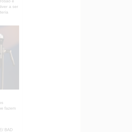
rrosão e
iver a ser
teria
os
que fazem
E/ BAD