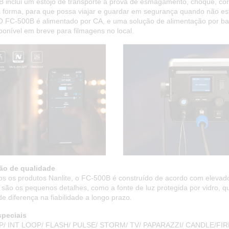
 inclui um estojo de transporte à prova de esmagamento, choque, co
à forma, para que possa viajar e guardar em segurança quando não est
. O FC-500B é alimentado por CA, e uma solução de alimentação por ba
ponível em breve para filmagens no local.
ão de qualidade
s os produtos Nanlite, o FC-500B é construído de acordo com elevad
 são os pequenos detalhes, como a fonte de luz protegida por vidro, 
 diferença na fiabilidade a longo prazo.
speciais
/ INT LOOP/ FLASH/ PULSE/ STORM/ TV/ PAPARAZZI/ CANDLE/FIR