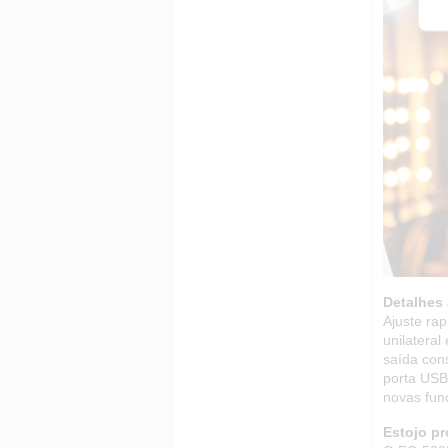
Detalhes
Ajuste ra
unilatera
saída con
porta USB
novas fun
Estojo p