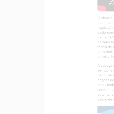
O Nanlite
quantidad
regulação
vasta gama
gama CCT 
os seus t
fáceis de 
para mais
permite-l
A cabeça 
ser tão l
pendurar 
opções de
modificad
sombrinha
potente, v
estojo de