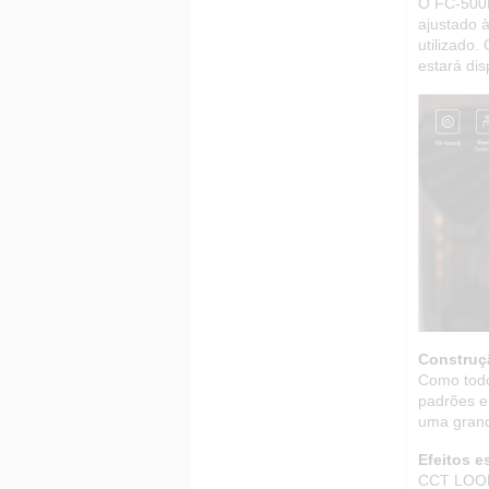
O FC-500B
ajustado 
utilizado
estará dis
Construç
Como todo
padrões e
uma grande
Efeitos e
CCT LOOP