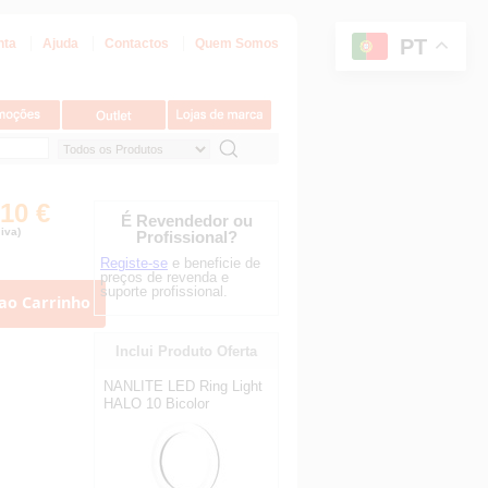
PT
nta
Ajuda
Contactos
Quem Somos
,10 €
É Revendedor ou
iva)
Profissional?
Registe-se
e beneficie de
preços de revenda e
suporte profissional.
ao Carrinho
Inclui Produto Oferta
NANLITE LED Ring Light
HALO 10 Bicolor