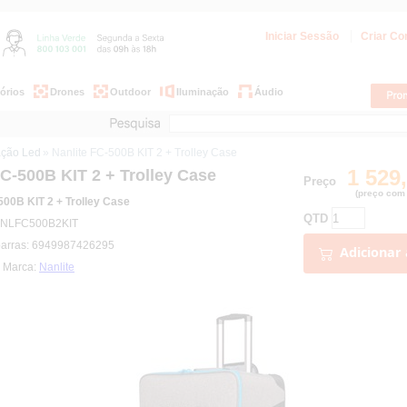
Iniciar Sessão
Criar Co
órios
Drones
Outdoor
Iluminação
Áudio
ação Led
» Nanlite FC-500B KIT 2 + Trolley Case
1 529
FC-500B KIT 2 + Trolley Case
Preço
(preço com 
500B KIT 2 + Trolley Case
QTD
: NLFC500B2KIT
barras: 6949987426295
Adicionar 
| Marca:
Nanlite