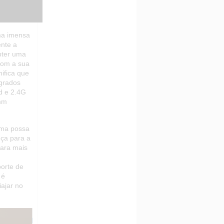
ma imensa
ente a
bter uma
 com a sua
ifica que
egrados
id e 2.4G
 mm
uma possa
nça para a
para mais
orte de
 é
iajar no