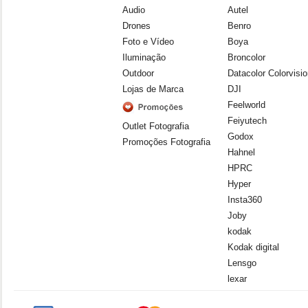
Audio
Autel
Drones
Benro
Foto e Vídeo
Boya
Iluminação
Broncolor
Outdoor
Datacolor Colorvisi
Lojas de Marca
DJI
Feelworld
Feiyutech
Outlet Fotografia
Godox
Promoções Fotografia
Hahnel
HPRC
Hyper
Insta360
Joby
kodak
Kodak digital
Lensgo
lexar