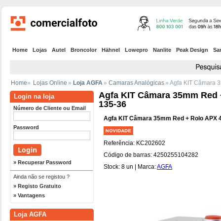
Home
Lojas
Autel
Broncolor
Hähnel
Lowepro
Nanlite
Peak Design
Sa
Home
»
Lojas Online
»
Loja AGFA
»
Camaras Analógicas
» Agfa KIT Câmara 
Agfa KIT Câmara 35mm Red 
Login na loja
135-36
Número de Cliente ou Email
Agfa KIT Câmara 35mm Red + Rolo APX 
Password
Referência: KC202602
Código de barras: 4250255104282
» Recuperar Password
Stock: 8 un | Marca:
AGFA
Ainda não se registou ?
» Registo Gratuito
» Vantagens
Loja AGFA