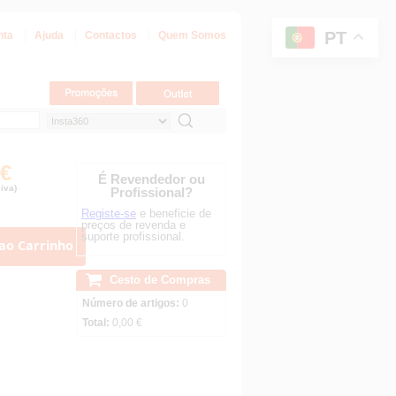
PT
nta
Ajuda
Contactos
Quem Somos
 €
É Revendedor ou
iva)
Profissional?
Registe-se
e beneficie de
preços de revenda e
suporte profissional.
ao Carrinho
Cesto de Compras
Número de artigos:
0
Total:
0,00 €