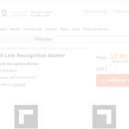
Iniciar Sessão
Criar Co
epro
Nanlite
Peak Design
Sandisk
Sigma
Sony
Todas as Marcas
ios de Informatica
» INSTA 360 Link Recognition Marker
12,90
0 Link Recognition Marker
Preço
(preço com 
Link Recognition Marker
QTD
: CINSABJA
barras: 6970357854127
Adicionar 
| Marca:
Insta360