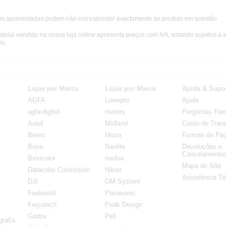
s apresentadas podem não corresponder exactamente ao produto em questão
terial vendido na nossa loja online apresenta preços com IVA, estando sujeitos a 
io
Lojas por Marca
Lojas por Marca
Ajuda & Supo
AGFA
Lowepro
Ajuda
agfa-digital
meters
Perguntas Fre
Autel
Midland
Custo de Trans
Benro
Moza
Formas de Pa
Boya
Nanlite
Devoluções e
Cancelamento
Broncolor
nanlux
Mapa do Site
Datacolor Colorvision
Nikon
Assistência Té
DJI
OM System
Feelworld
Panasonic
Feiyutech
Peak Design
Godox
Peli
rafia