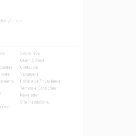
alteração sem
rte
Sobre Nós
Quem Somos
quentes
Contactos
porte
Vantagens
gamento
Politica de Privacidade
Termos e Condições
s
Newsletter
Site Institucional
cnica