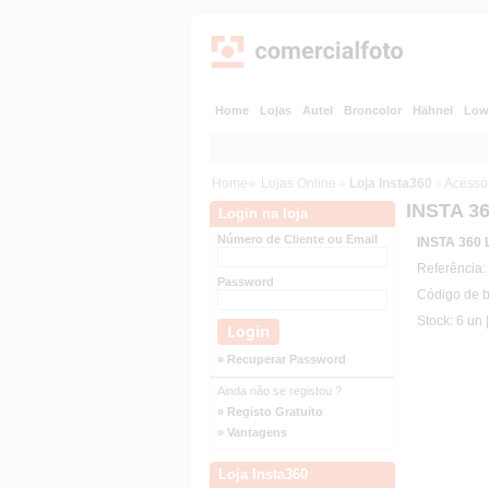
Home
Lojas
Autel
Broncolor
Hähnel
Low
Home
»
Lojas Online
»
Loja Insta360
»
Acessór
INSTA 36
Login na loja
Número de Cliente ou Email
INSTA 360 
Referência
Password
Código de 
Stock: 6 un 
» Recuperar Password
Ainda não se registou ?
» Registo Gratuito
» Vantagens
Loja Insta360