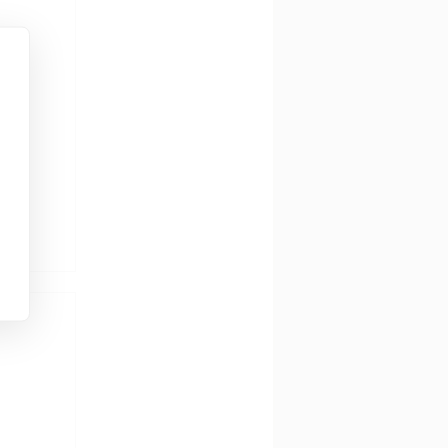
co.
 do
s e