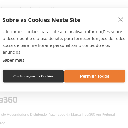
órios para Link Whiteboard Mode.
 a Link a identificar um quadro branco e a melhorá-lo para o seu públi
Sobre as Cookies Neste Site
ho prático e reutilizável.
Utilizamos cookies para coletar e analisar informações sobre
teligente e reutilizável
o desempenho e o uso do site, para fornecer funções de redes
ores de Reconhecimento podem ser ajustados consoante a dimensão
sociais e para melhorar e personalizar o conteúdo e os
 da área do quadro que quer destacar. Podem ser facilmente colocado
anúncios.
para que possa utilizar várias vezes.
Saber mais
x Marcadores de Reconhecimento
Permitir Todos
Configurações de Cookies
foto Revendedor e Distribuidor Autorizado da Marca Insta360 em Portugal
a360