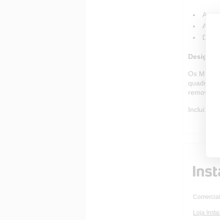
Acess
Ajuda
Desen
Design in
Os Marcad
quadro ou
removidos 
Inclui: 4
Comercial
Loja Inst