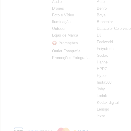
Audio
Autel
Drones
Benro
Foto e Vídeo
Boya
Iluminação
Broncolor
Outdoor
Datacolor Colorvisi
Lojas de Marca
DJI
Feelworld
Feiyutech
Outlet Fotografia
Godox
Promoções Fotografia
Hahnel
HPRC
Hyper
Insta360
Joby
kodak
Kodak digital
Lensgo
lexar