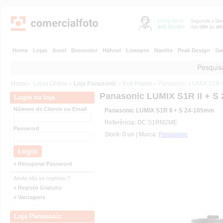
Home
Lojas
Autel
Broncolor
Hähnel
Lowepro
Nanlite
Peak Design
Sa
Home
»
Lojas Online
»
Loja Panasonic
»
Full-Frame
» Panasonic LUMIX S1R 
Panasonic LUMIX S1R II + S
Login na loja
Número de Cliente ou Email
Panasonic LUMIX S1R II + S 24-105mm
Referência: DC S1RM2ME
Password
Stock: 0 un | Marca:
Panasonic
» Recuperar Password
Ainda não se registou ?
» Registo Gratuito
» Vantagens
Loja Panasonic