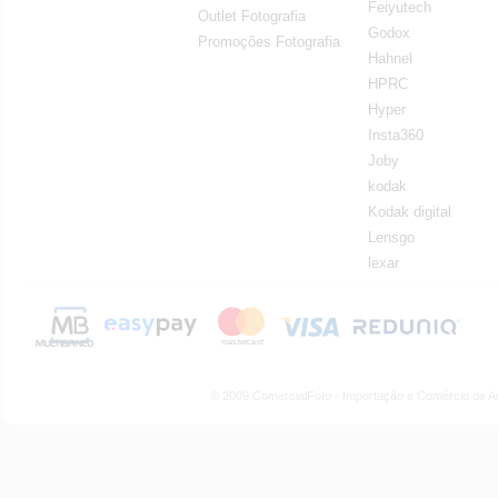
Feiyutech
Outlet Fotografia
Godox
Promoções Fotografia
Hahnel
HPRC
Hyper
Insta360
Joby
kodak
Kodak digital
Lensgo
lexar
© 2009 ComercialFoto - Importação e Comércio de A