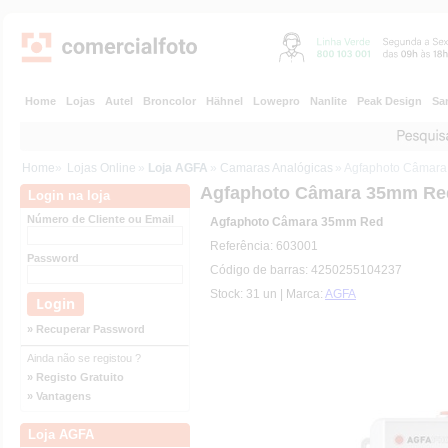
Home
Lojas
Autel
Broncolor
Hähnel
Lowepro
Nanlite
Peak Design
Sa
Home
»
Lojas Online
»
Loja AGFA
»
Camaras Analógicas
» Agfaphoto Câmar
Agfaphoto Câmara 35mm Re
Login na loja
Número de Cliente ou Email
Agfaphoto Câmara 35mm Red
Referência: 603001
Password
Código de barras: 4250255104237
Stock: 31 un | Marca:
AGFA
» Recuperar Password
Ainda não se registou ?
» Registo Gratuito
» Vantagens
Loja AGFA