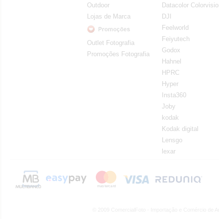
Outdoor
Datacolor Colorvisi
Lojas de Marca
DJI
Feelworld
Feiyutech
Outlet Fotografia
Godox
Promoções Fotografia
Hahnel
HPRC
Hyper
Insta360
Joby
kodak
Kodak digital
Lensgo
lexar
© 2009 ComercialFoto - Importação e Comércio de A