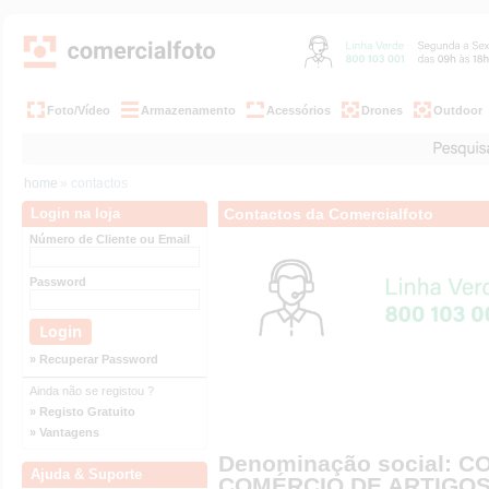
Foto/Vídeo
Armazenamento
Acessórios
Drones
Outdoor
home
» contactos
Login na loja
Contactos da Comercialfoto
Número de Cliente ou Email
Password
» Recuperar Password
Ainda não se registou ?
» Registo Gratuito
» Vantagens
Denominação social: 
Ajuda & Suporte
COMÉRCIO DE ARTIGOS