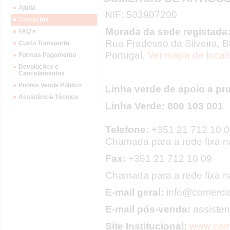
Ajuda
NIF: 503907200
Contactos
Morada da sede registada
FAQ's
Rua Fradesso da Silveira, B
Custo Transporte
Portugal.
Ver mapa de local
Formas Pagamento
Devoluções e
Cancelamentos
Pontos Venda Público
Linha verde de apoio a pr
Assistência Técnica
Linha Verde: 800 103 001
Telefone:
+351 21 712 10 
Chamada para a rede fixa n
Fax:
+351 21 712 10 09
Chamada para a rede fixa n
E-mail geral:
info@comercial
E-mail pós-venda:
assisten
Site Institucional:
www.come