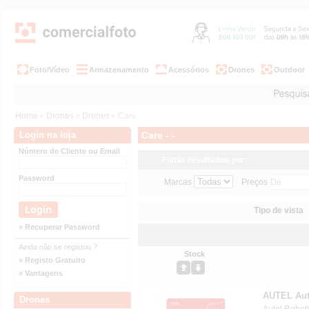
Foto/Vídeo
Armazenamento
Acessórios
Drones
Outdoor
Home
»
Drones
»
Drones
» Care
Login na loja
Care - -
Número de Cliente ou Email
Filtrar resultados por:
Password
Marcas
Preços
Tipo de vista
» Recuperar Password
Ainda não se registou ?
Stock
» Registo Gratuito
» Vantagens
AUTEL Aute
Drones
Autel Roboti