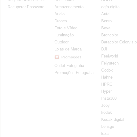
Recuperar Password
Armazenamento
agfa-digital
Audio
Autel
Drones
Benro
Foto e Vídeo
Boya
Iluminação
Broncolor
Outdoor
Datacolor Colorvisi
Lojas de Marca
DJI
Feelworld
Feiyutech
Outlet Fotografia
Godox
Promoções Fotografia
Hahnel
HPRC
Hyper
Insta360
Joby
kodak
Kodak digital
Lensgo
lexar