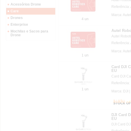
Acessórios Drone
Referência:
Care
Marca: Autel
Drones
4 un
Enterprise
Autel Robo
Mochilas e Sacos para
Drone
Autel Roboti
Referência:
Marca: Autel
1 un
Card DJI C
EU
Card DJI Ca
Referência:
1 un
Marca: DJI |
DJI Card D
EU
DJI Card DJ
Referência: