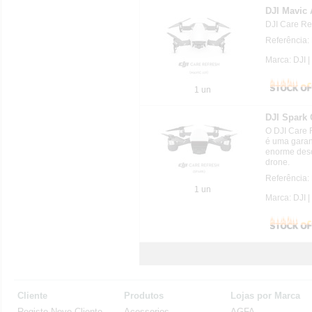
DJI Mavic 
DJI Care Ref
Referência:
Marca: DJI |
1 un
DJI Spark 
O DJI Care 
é uma garan
enorme des
drone.
Referência:
1 un
Marca: DJI |
Cliente
Produtos
Lojas por Marca
Registo Novo Cliente
Acessorios
AGFA