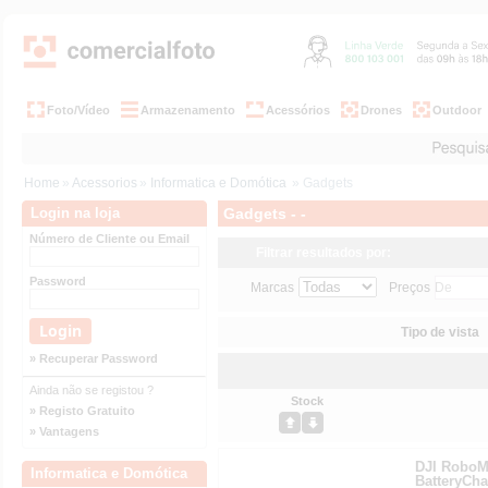
Foto/Vídeo
Armazenamento
Acessórios
Drones
Outdoor
Home
»
Acessorios
»
Informatica e Domótica
» Gadgets
Login na loja
Gadgets - -
Número de Cliente ou Email
Filtrar resultados por:
Password
Marcas
Preços
Tipo de vista
» Recuperar Password
Ainda não se registou ?
Stock
» Registo Gratuito
» Vantagens
DJI RoboMa
Informatica e Domótica
BatteryCha