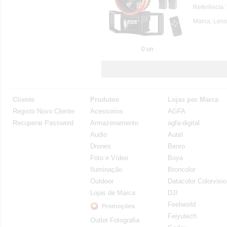
Referência
Marca: Lens
0 un
Cliente
Produtos
Lojas por Marca
Registo Novo Cliente
Acessorios
AGFA
Recuperar Password
Armazenamento
agfa-digital
Audio
Autel
Drones
Benro
Foto e Vídeo
Boya
Iluminação
Broncolor
Outdoor
Datacolor Colorvisi
Lojas de Marca
DJI
Feelworld
Feiyutech
Outlet Fotografia