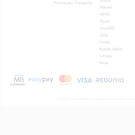
Godox
Promoções Fotografia
Hahnel
HPRC
Hyper
Insta360
Joby
kodak
Kodak digital
Lensgo
lexar
© 2009 ComercialFoto - Importação e Comércio de A