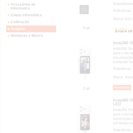
RoboMaster
Acessórios de
Informatica
Referência:
Cabos informática
Marca: DJI |
Calibração
3 un
Gadgets
Monitores e Mixers
Insta360 
Insta360 Sn
para o teu te
visualização
conteúdo ho
Referência
Marca: Inst
2 un
Insta360
LED
Insta360 Sn
para o teu te
iluminação p
em tempo re
Referência