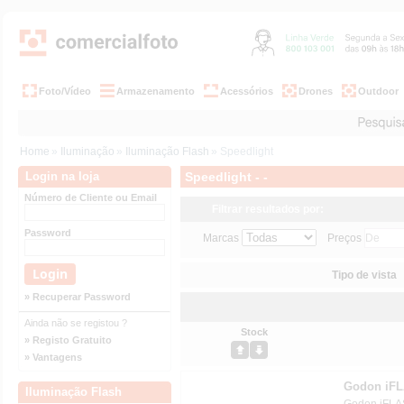
Foto/Vídeo
Armazenamento
Acessórios
Drones
Outdoor
Home
»
Iluminação
»
Iluminação Flash
» Speedlight
Login na loja
Speedlight - -
Número de Cliente ou Email
Filtrar resultados por:
Password
Marcas
Preços
Tipo de vista
» Recuperar Password
Ainda não se registou ?
Stock
» Registo Gratuito
» Vantagens
Godon iFL
Iluminação Flash
Godon iFLA