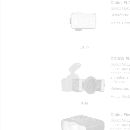
Godox FLA
Godox FLASH
Referência
Marca: Godo
10 un
GODOX FL
Godox MF12 
macro, que p
de pequenos
e insetos, 
próximas.
Referência
Marca: Godo
0 un
Godox Fla
Godox MF12 
macro, que p
de pequenos