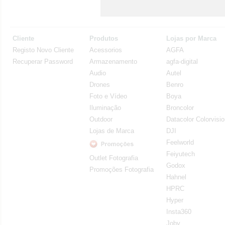
Cliente
Produtos
Lojas por Marca
Registo Novo Cliente
Acessorios
AGFA
Recuperar Password
Armazenamento
agfa-digital
Audio
Autel
Drones
Benro
Foto e Vídeo
Boya
Iluminação
Broncolor
Outdoor
Datacolor Colorvisi
Lojas de Marca
DJI
Feelworld
Feiyutech
Outlet Fotografia
Godox
Promoções Fotografia
Hahnel
HPRC
Hyper
Insta360
Joby