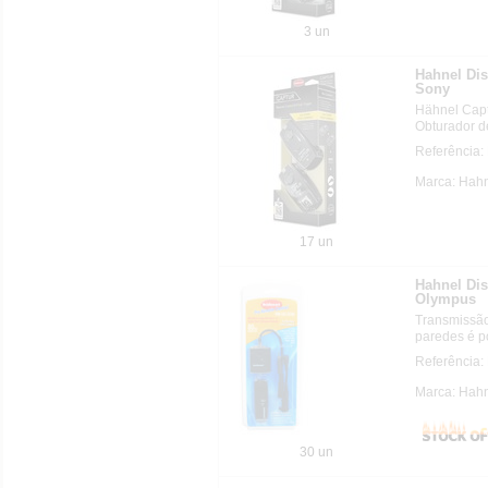
3 un
Hahnel Di
Sony
Hähnel Capt
Obturador d
Referência:
Marca: Hahn
17 un
Hahnel Di
Olympus
Transmissão
paredes é po
Referência:
Marca: Hahn
30 un