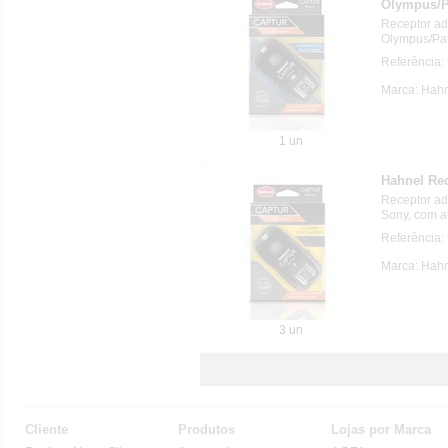
Olympus/P
Receptor a
Olympus/Pan
Referência:
Marca: Hahn
1 un
Hahnel Re
Receptor a
Sony, com a
Referência:
Marca: Hahn
3 un
Cliente
Produtos
Lojas por Marca