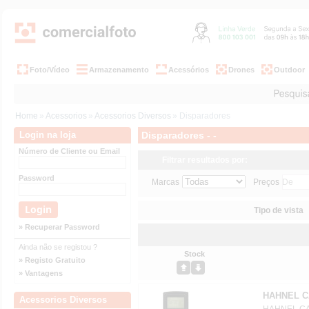
Foto/Vídeo
Armazenamento
Acessórios
Drones
Outdoor
Home
»
Acessorios
»
Acessorios Diversos
» Disparadores
Login na loja
Disparadores - -
Número de Cliente ou Email
Filtrar resultados por:
Password
Marcas
Preços
Tipo de vista
» Recuperar Password
Ainda não se registou ?
Stock
» Registo Gratuito
» Vantagens
HAHNEL CA
Acessorios Diversos
HAHNEL CAP