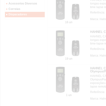
longas expo
Acessorios Diversos
time lapse 
Correias
Referência:
Disparadores
Marca: Hahn
16 un
HAHNEL CA
HAHNEL CAP
longas expo
time-lapse 
Referência:
Marca: Hahn
19 un
HAHNEL CA
Olympus/P
HAHNEL CAP
Olympus/Pan
exposições 
lapse remot
Referência:
1 un
Marca: Hahn