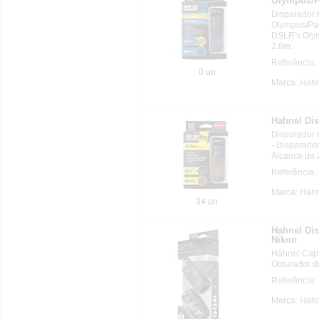
Olympus/P
Disparador
Olympus/Pan
DSLR's Olym
2.8m.
Referência:
0 un
Marca: Hahn
Hahnel Di
Disparador
- Disparado
Alcance de 
Referência:
Marca: Hahn
34 un
Hahnel Di
Nikon
Hähnel Capt
Obturador d
Referência:
Marca: Hahn