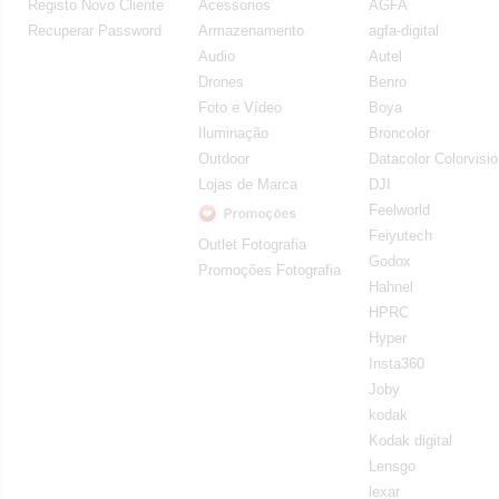
Registo Novo Cliente
Acessorios
AGFA
Recuperar Password
Armazenamento
agfa-digital
Audio
Autel
Drones
Benro
Foto e Vídeo
Boya
Iluminação
Broncolor
Outdoor
Datacolor Colorvisi
Lojas de Marca
DJI
Feelworld
Feiyutech
Outlet Fotografia
Godox
Promoções Fotografia
Hahnel
HPRC
Hyper
Insta360
Joby
kodak
Kodak digital
Lensgo
lexar