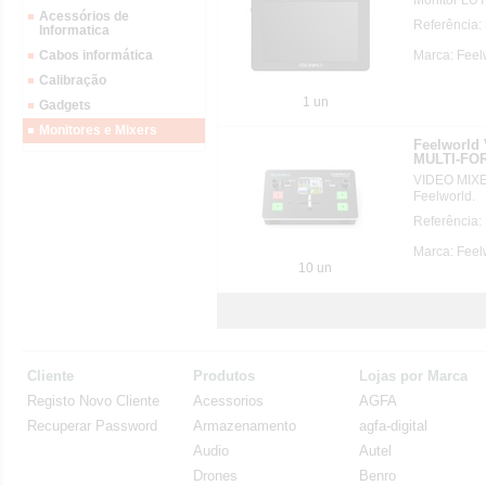
Acessórios de
Referênci
Informatica
Marca: Feel
Cabos informática
Calibração
1 un
Gadgets
Monitores e Mixers
Feelworl
MULTI-FO
VIDEO MIX
Feelworld.
Referência
Marca: Feel
10 un
Cliente
Produtos
Lojas por Marca
Registo Novo Cliente
Acessorios
AGFA
Recuperar Password
Armazenamento
agfa-digital
Audio
Autel
Drones
Benro