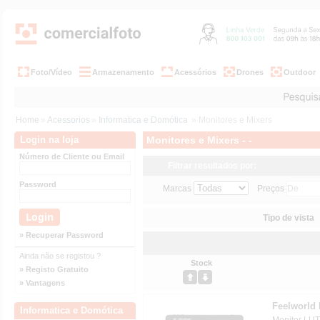
Foto/Vídeo
Armazenamento
Acessórios
Drones
Outdoor
Home
»
Acessorios
»
Informatica e Domótica
» Monitores e Mixers
Login na loja
Monitores e Mixers - -
Número de Cliente ou Email
Filtrar resultados por:
Password
Marcas
Preços
Tipo de vista
» Recuperar Password
Ainda não se registou ?
Stock
» Registo Gratuito
» Vantagens
Feelworld 
Informatica e Domótica
Monitor LU