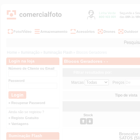
Foto/Vídeo
Armazenamento
Acessórios
Drones
Outdoor
Home
»
Iluminação
»
Iluminação Flash
» Blocos Geradores
Login na loja
Blocos Geradores - -
Número de Cliente ou Email
Filtrar resultados por:
Password
Marcas
Preços
Tipo de vista
» Recuperar Password
Ainda não se registou ?
Stock
» Registo Gratuito
» Vantagens
Broncolo
Iluminação Flash
SATOS (Sli