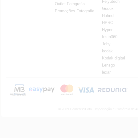
Feiyutech
Outlet Fotografia
Godox
Promoções Fotografia
Hahnel
HPRC
Hyper
Insta360
Joby
kodak
Kodak digital
Lensgo
lexar
© 2009 ComercialFoto - Importação e Comércio de A