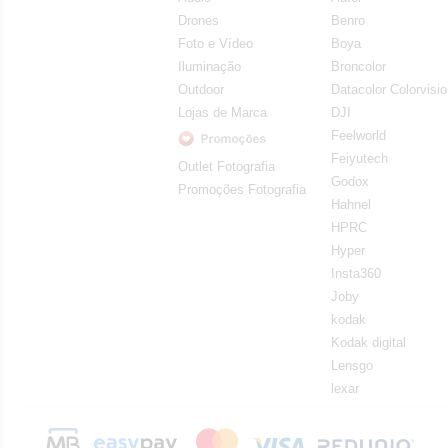
Drones
Benro
Foto e Vídeo
Boya
Iluminação
Broncolor
Outdoor
Datacolor Colorvisi
Lojas de Marca
DJI
Feelworld
Feiyutech
Outlet Fotografia
Godox
Promoções Fotografia
Hahnel
HPRC
Hyper
Insta360
Joby
kodak
Kodak digital
Lensgo
lexar