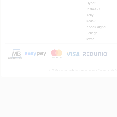
Hyper
Insta360
Joby
kodak
Kodak digital
Lensgo
lexar
© 2009 ComercialFoto - Importação e Comércio de A