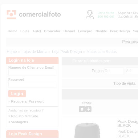
Home
Lojas
Autel
Broncolor
Hähnel
Lowepro
Nanlite
Peak Design
Sa
Home
»
Lojas de Marca
»
Loja Peak Design
»
Malas com Rodas
Login na loja
Filtrar resultados por:
Número de Cliente ou Email
Preços
Password
Tipo de vista
» Recuperar Password
Stock
Ainda não se registou ?
» Registo Gratuito
Peak Des
» Vantagens
BLACK
Peak Desi
Loja Peak Design
BLACK