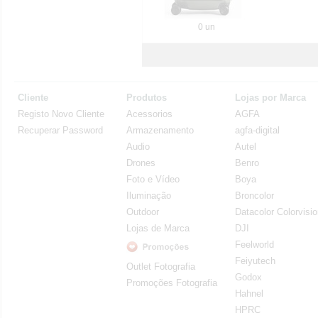
0 un
Cliente
Produtos
Lojas por Marca
Registo Novo Cliente
Acessorios
AGFA
Recuperar Password
Armazenamento
agfa-digital
Audio
Autel
Drones
Benro
Foto e Vídeo
Boya
Iluminação
Broncolor
Outdoor
Datacolor Colorvisi
Lojas de Marca
DJI
Feelworld
Feiyutech
Outlet Fotografia
Godox
Promoções Fotografia
Hahnel
HPRC