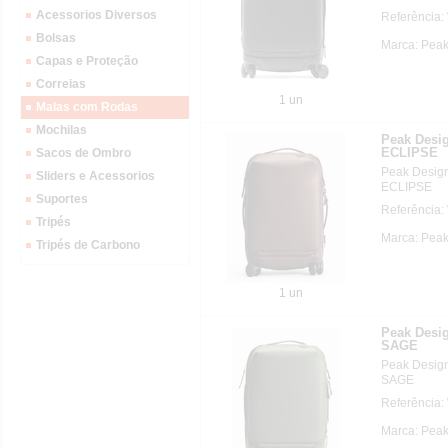
Acessorios Diversos
Referência
Bolsas
Marca: Pea
Capas e Proteção
Correias
1 un
Malas com Rodas
Mochilas
Peak Des
ECLIPSE
Sacos de Ombro
Peak Desi
Sliders e Acessorios
ECLIPSE
Suportes
Referência
Tripés
Marca: Pea
Tripés de Carbono
1 un
Peak Des
SAGE
Peak Desi
SAGE
Referência
Marca: Pea