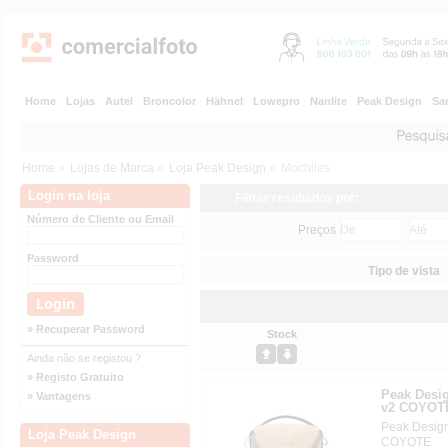
Home
Lojas
Autel
Broncolor
Hähnel
Lowepro
Nanlite
Peak Design
Sa
Home
»
Lojas de Marca
»
Loja Peak Design
»
Mochilas
Login na loja
Filtrar resultados por:
Número de Cliente ou Email
Preços
Password
Tipo de vista
» Recuperar Password
Stock
Ainda não se registou ?
» Registo Gratuito
Peak Des
» Vantagens
v2 COYOT
Peak Desi
Loja Peak Design
COYOTE