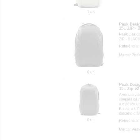
1 un
Peak Des
15L ZIP -
Peak Desi
ZIP - BLAC
Referência
Marca: Pea
0 un
Peak Des
15L Zip v2
A versão vi
simples da 
a estética u
Backpack Zip
discreto diá
0 un
Referência
Marca: Pea