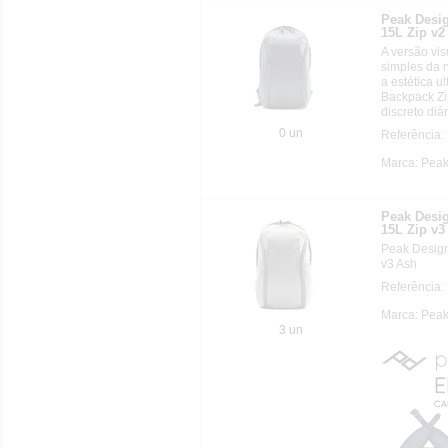
Peak Des
15L Zip v2
A versão vi
simples da 
a estética u
Backpack Zip
discreto diá
0 un
Referência
Marca: Pea
Peak Des
15L Zip v3
Peak Desi
v3 Ash
Referência
Marca: Pea
3 un