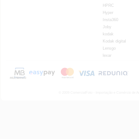
HPRC
Hyper
Insta360
Joby
kodak
Kodak digital
Lensgo
lexar
© 2009 ComercialFoto - Importação e Comércio de A