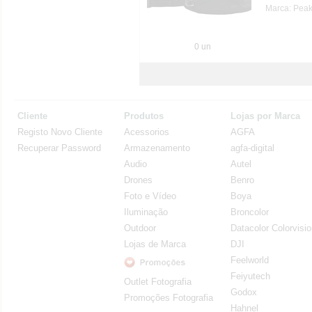
Marca: Pea
0 un
Cliente
Produtos
Lojas por Marca
Registo Novo Cliente
Acessorios
AGFA
Recuperar Password
Armazenamento
agfa-digital
Audio
Autel
Drones
Benro
Foto e Vídeo
Boya
Iluminação
Broncolor
Outdoor
Datacolor Colorvisi
Lojas de Marca
DJI
Feelworld
Feiyutech
Outlet Fotografia
Godox
Promoções Fotografia
Hahnel