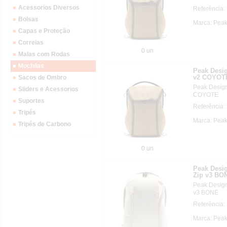
Acessorios Diversos
Referência
Bolsas
Marca: Pea
Capas e Proteção
Correias
0 un
Malas com Rodas
Mochilas
Peak Des
v2 COYOT
Sacos de Ombro
Peak Desi
Sliders e Acessorios
COYOTE
Suportes
Referência
Tripés
Marca: Pea
Tripés de Carbono
0 un
Peak Des
Zip v3 BO
Peak Desi
v3 BONE
Referência
Marca: Pea