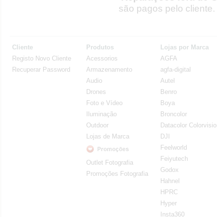
são pagos pelo cliente.
Cliente
Produtos
Lojas por Marca
Registo Novo Cliente
Acessorios
AGFA
Recuperar Password
Armazenamento
agfa-digital
Audio
Autel
Drones
Benro
Foto e Vídeo
Boya
Iluminação
Broncolor
Outdoor
Datacolor Colorvisi
Lojas de Marca
DJI
Feelworld
Feiyutech
Outlet Fotografia
Godox
Promoções Fotografia
Hahnel
HPRC
Hyper
Insta360