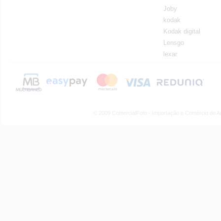
Joby
kodak
Kodak digital
Lensgo
lexar
© 2009 ComercialFoto - Importação e Comércio de A