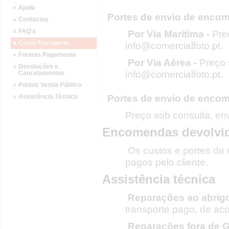
Ajuda
Portes de envio de encom
Contactos
FAQ's
Por Via Marítima -
Pre
Custo Transporte
info@comercialfoto.pt.
Formas Pagamento
Por Via Aérea -
Preço 
Devoluções e
info@comercialfoto.pt.
Cancelamentos
Pontos Venda Público
Portes de envio de encom
Assistência Técnica
Preço sob consulta, env
Encomendas devolvi
Os custos e portes de
pagos pelo cliente.
Assistência técnica
Reparações ao abrigo
transporte pago, de ac
Reparações fora de G