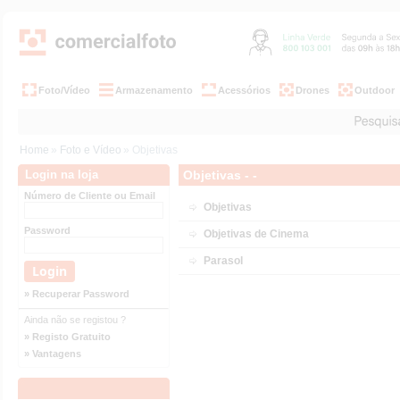
Foto/Vídeo
Armazenamento
Acessórios
Drones
Outdoor
Home
»
Foto e Vídeo
» Objetivas
Login na loja
Objetivas - -
Número de Cliente ou Email
Objetivas
Password
Objetivas de Cinema
Parasol
» Recuperar Password
Ainda não se registou ?
» Registo Gratuito
» Vantagens