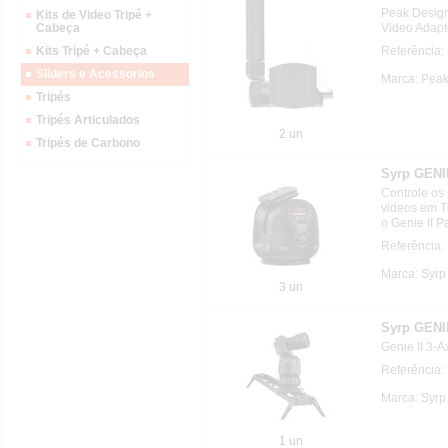
Peak Design
Kits de Video Tripé +
Video Adapt
Cabeça
Referência:
Kits Tripé + Cabeça
Sliders e Acessorios
Marca: Peak
Tripés
Tripés Articulados
2 un
Tripés de Carbono
Syrp GENI
Controle os
videos em T
o Genie II Pa
Referência:
Marca: Syrp
3 un
Syrp GENI
Genie II 3-Ax
Referência:
Marca: Syrp
1 un