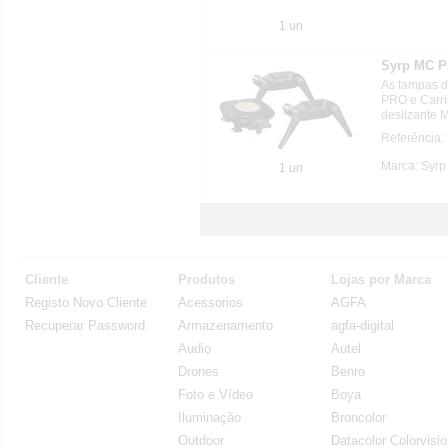
1 un
Syrp MC 
As tampas d
PRO e Carri
deslizante 
Referência
Marca: Syrp
1 un
Cliente
Produtos
Lojas por Marca
Registo Novo Cliente
Acessorios
AGFA
Recuperar Password
Armazenamento
agfa-digital
Audio
Autel
Drones
Benro
Foto e Vídeo
Boya
Iluminação
Broncolor
Outdoor
Datacolor Colorvisi