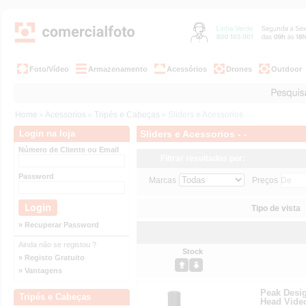
Foto/Vídeo
Armazenamento
Acessórios
Drones
Outdoor
Home
»
Acessorios
»
Tripés e Cabeças
» Sliders e Acessorios
Login na loja
Sliders e Acessorios - -
Número de Cliente ou Email
Filtrar resultados por:
Password
Marcas
Preços
Tipo de vista
» Recuperar Password
Ainda não se registou ?
Stock
» Registo Gratuito
» Vantagens
Peak Desig
Tripés e Cabeças
Head Video