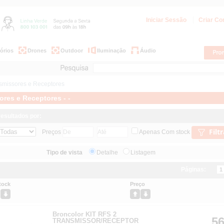
Iniciar Sessão
Criar Co
órios
Drones
Outdoor
Iluminação
Áudio
smissores e Receptores
res e Receptores - -
 resultados por:
Filtr
Preços
Apenas Com stock
Tipo de vista
Detalhe
Listagem
Páginas:
1
tock
Preço
Broncolor KIT RFS 2
56
TRANSMISSOR/RECEPTOR