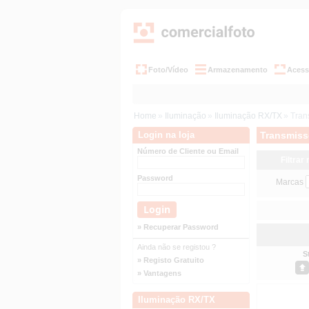
Foto/Vídeo
Armazenamento
Acess
Home
»
Iluminação
»
Iluminação RX/TX
» Tran
Login na loja
Transmisso
Número de Cliente ou Email
Filtrar
Password
Marcas
» Recuperar Password
Ainda não se registou ?
S
» Registo Gratuito
» Vantagens
Iluminação RX/TX