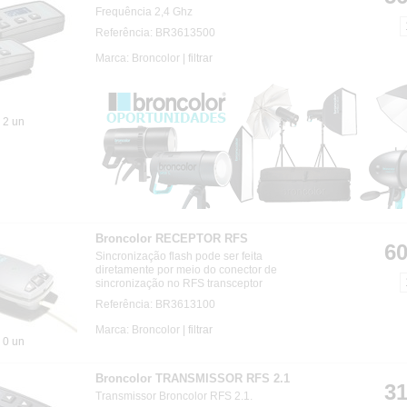
Frequência 2,4 Ghz
Referência: BR3613500
Marca: Broncolor |
filtrar
2 un
Broncolor RECEPTOR RFS
60
Sincronização flash pode ser feita
diretamente por meio do conector de
sincronização no RFS transceptor
Referência: BR3613100
Marca: Broncolor |
filtrar
0 un
Broncolor TRANSMISSOR RFS 2.1
31
Transmissor Broncolor RFS 2.1.