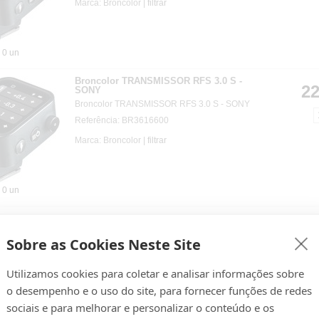
Marca: Broncolor |
filtrar
0 un
Broncolor TRANSMISSOR RFS 3.0 S -
22
SONY
Broncolor TRANSMISSOR RFS 3.0 S - SONY
Referência: BR3616600
Marca: Broncolor |
filtrar
0 un
Godox RECETOR TTL X1R CANON
4
Recetor TTL Godox X1R, para Canon.
Sobre as Cookies Neste Site
Referência: X1RC
Marca: Godox |
filtrar
Utilizamos cookies para coletar e analisar informações sobre
o desempenho e o uso do site, para fornecer funções de redes
0 un
sociais e para melhorar e personalizar o conteúdo e os