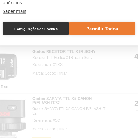
anúncios.
Godox RECETOR TTL X1R NIKON
4
Recetor TTL Godox X1R, para Nikon.
Saber mais
Referência: X1RN
Marca: Godox |
filtrar
Permitir Todos
Configurações de Cookies
0 un
Godox RECETOR TTL X1R SONY
4
Recetor TTL Godox X1R, para Sony.
Referência: X1RS
Marca: Godox |
filtrar
8 un
Godox SAPATA TTL X5 CANON
2
P/FLASH IT-32
Godox SAPATA TTL X5 CANON P/FLASH IT-
32
Referência: X5C
Marca: Godox |
filtrar