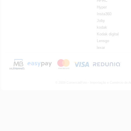
HPRC
Hyper
Insta360
Joby
kodak
Kodak digital
Lensgo
lexar
© 2009 ComercialFoto - Importação e Comércio de A