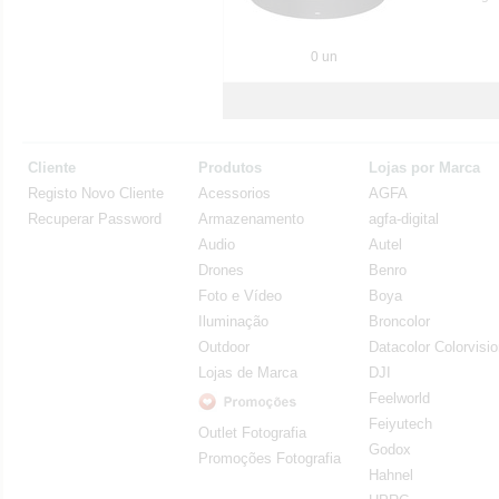
0 un
Cliente
Produtos
Lojas por Marca
Registo Novo Cliente
Acessorios
AGFA
Recuperar Password
Armazenamento
agfa-digital
Audio
Autel
Drones
Benro
Foto e Vídeo
Boya
Iluminação
Broncolor
Outdoor
Datacolor Colorvisi
Lojas de Marca
DJI
Feelworld
Feiyutech
Outlet Fotografia
Godox
Promoções Fotografia
Hahnel