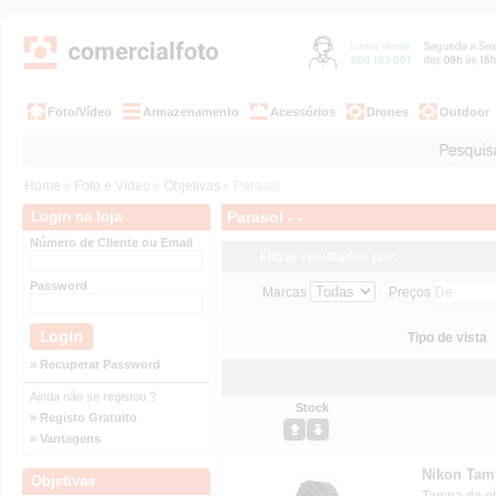
Foto/Vídeo
Armazenamento
Acessórios
Drones
Outdoor
Home
»
Foto e Vídeo
»
Objetivas
» Parasol
Login na loja
Parasol - -
Número de Cliente ou Email
Filtrar resultados por:
Password
Marcas
Preços
Tipo de vista
» Recuperar Password
Ainda não se registou ?
Stock
» Registo Gratuito
» Vantagens
Nikon Tam
Objetivas
Tampa da ob