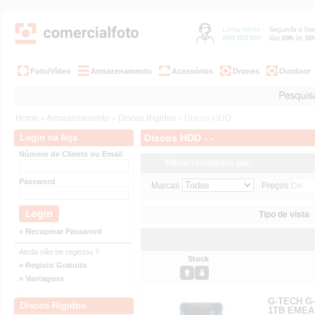
Foto/Vídeo
Armazenamento
Acessórios
Drones
Outdoor
Home
»
Armazenamento
»
Discos Rigidos
» Discos HDD
Login na loja
Discos HDD - -
Número de Cliente ou Email
Filtrar resultados por:
Password
Marcas
Preços
Tipo de vista
» Recuperar Password
Ainda não se registou ?
Stock
» Registo Gratuito
» Vantagens
G-TECH G-
Discos Rigidos
1TB EMEA