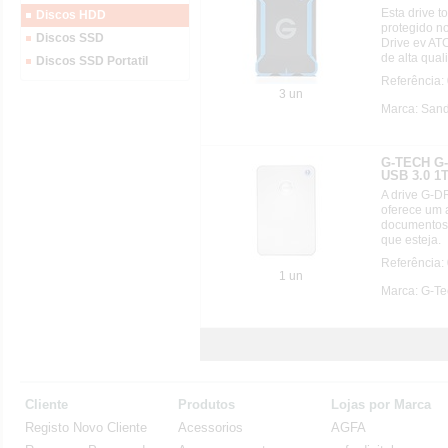
Esta drive t
Discos HDD
protegido no
Discos SSD
Drive ev AT
de alta qual
Discos SSD Portatil
Referência
3 un
Marca: Sand
G-TECH G-
USB 3.0 1
A drive G-D
oferece um
documentos,
que esteja.
Referência
1 un
Marca: G-Te
Cliente
Produtos
Lojas por Marca
Registo Novo Cliente
Acessorios
AGFA