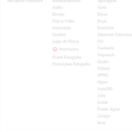
Recuperar Password
Armazenamento
agfa-digital
Audio
Autel
Drones
Benro
Foto e Vídeo
Boya
Iluminação
Broncolor
Outdoor
Datacolor Colorvisi
Lojas de Marca
DJI
Feelworld
Feiyutech
Outlet Fotografia
Godox
Promoções Fotografia
Hahnel
HPRC
Hyper
Insta360
Joby
kodak
Kodak digital
Lensgo
lexar