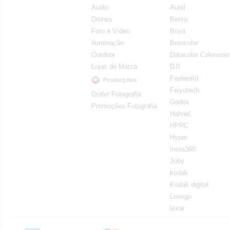
Audio
Autel
Drones
Benro
Foto e Vídeo
Boya
Iluminação
Broncolor
Outdoor
Datacolor Colorvisi
Lojas de Marca
DJI
Feelworld
Feiyutech
Outlet Fotografia
Godox
Promoções Fotografia
Hahnel
HPRC
Hyper
Insta360
Joby
kodak
Kodak digital
Lensgo
lexar