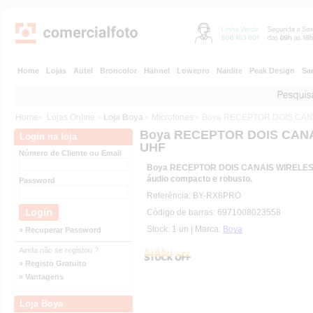
Home
Lojas
Autel
Broncolor
Hähnel
Lowepro
Nanlite
Peak Design
Sa
Home
»
Lojas Online
»
Loja Boya
»
Microfones
» Boya RECEPTOR DOIS CAN
Boya RECEPTOR DOIS CAN
Login na loja
UHF
Número de Cliente ou Email
Boya RECEPTOR DOIS CANAIS WIRELESS
áudio compacto e robusto.
Password
Referência: BY-RX8PRO
Código de barras: 6971008023558
Stock: 1 un | Marca:
Boya
» Recuperar Password
Ainda não se registou ?
» Registo Gratuito
» Vantagens
Loja Boya