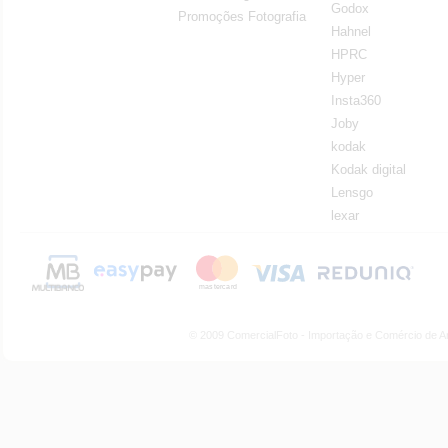
Godox
Promoções Fotografia
Hahnel
HPRC
Hyper
Insta360
Joby
kodak
Kodak digital
Lensgo
lexar
© 2009 ComercialFoto - Importação e Comércio de A