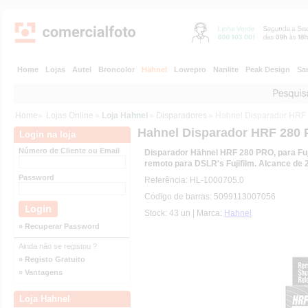
Home
Lojas
Autel
Broncolor
Hähnel
Lowepro
Nanlite
Peak Design
Sa
Home
»
Lojas Online
»
Loja Hahnel
»
Disparadores
» Hahnel Disparador HRF 
Hahnel Disparador HRF 280 
Login na loja
Número de Cliente ou Email
Disparador Hähnel HRF 280 PRO, para Fuji
remoto para DSLR's Fujifilm. Alcance de 
Password
Referência: HL-1000705.0
Código de barras: 5099113007056
Stock: 43 un | Marca:
Hahnel
» Recuperar Password
Ainda não se registou ?
» Registo Gratuito
» Vantagens
Loja Hahnel