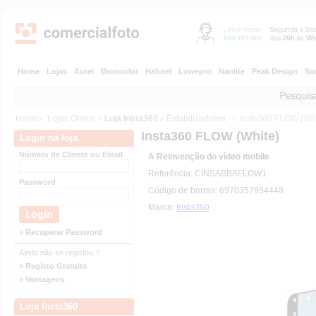
Home
Lojas
Autel
Broncolor
Hähnel
Lowepro
Nanlite
Peak Design
Sa
Home
»
Lojas Online
»
Loja Insta360
»
Estabilizadores -
» Insta360 FLOW (Whi
Insta360 FLOW (White)
Login na loja
Número de Cliente ou Email
A Reinvenção do vídeo mobile
Referência: CINSABBAFLOW1
Password
Código de barras: 6970357854448
Marca:
Insta360
» Recuperar Password
Ainda não se registou ?
» Registo Gratuito
» Vantagens
Loja Insta360