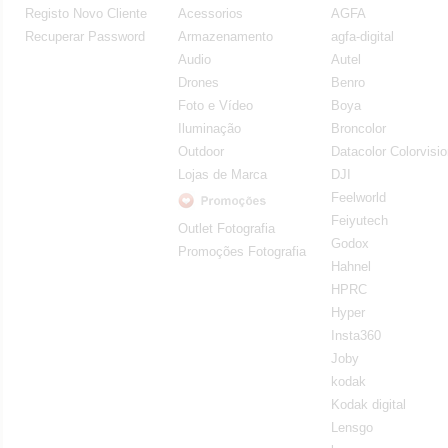
Registo Novo Cliente
Acessorios
AGFA
Recuperar Password
Armazenamento
agfa-digital
Audio
Autel
Drones
Benro
Foto e Vídeo
Boya
Iluminação
Broncolor
Outdoor
Datacolor Colorvisi
Lojas de Marca
DJI
Feelworld
Feiyutech
Outlet Fotografia
Godox
Promoções Fotografia
Hahnel
HPRC
Hyper
Insta360
Joby
kodak
Kodak digital
Lensgo