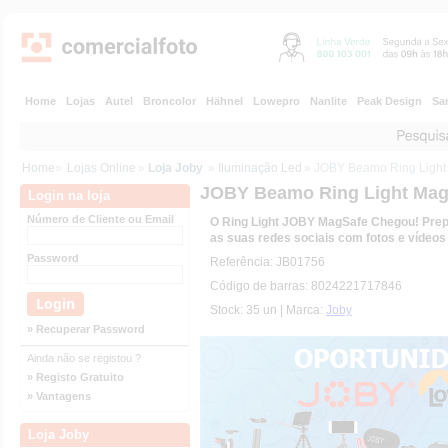
Home
Lojas
Autel
Broncolor
Hähnel
Lowepro
Nanlite
Peak Design
Sa
Home
»
Lojas Online
»
Loja Joby
»
Iluminação Led
» JOBY Beamo Ring Light
JOBY Beamo Ring Light Mag
Login na loja
Número de Cliente ou Email
O Ring Light JOBY MagSafe Chegou! Prepa
as suas redes sociais com fotos e vídeos
Password
Referência: JB01756
Código de barras: 8024221717846
Stock: 35 un | Marca:
Joby
» Recuperar Password
Ainda não se registou ?
» Registo Gratuito
» Vantagens
Loja Joby