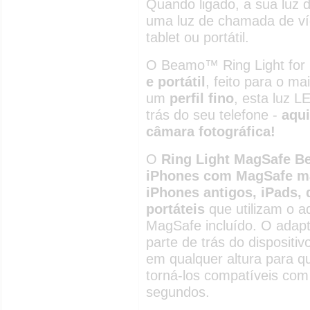
Quando ligado, a sua luz 
uma luz de chamada de ví
tablet ou portátil.
O Beamo™ Ring Light fo
e portátil
, feito para o 
um
perfil fino
, esta luz L
trás do seu telefone -
aqui
câmara fotográfica!
O
Ring Light MagSafe 
iPhones com MagSafe m
iPhones antigos, iPads,
portáteis
que utilizam o a
MagSafe incluído. O adapt
parte de trás do dispositi
em qualquer altura para qu
torná-los compatíveis co
segundos.