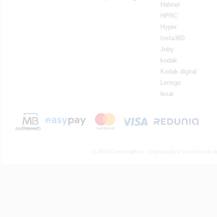
Hahnel
HPRC
Hyper
Insta360
Joby
kodak
Kodak digital
Lensgo
lexar
© 2009 ComercialFoto - Importação e Comércio de A