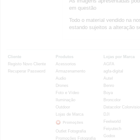
As imagens apresentadas pod
em questão
Todo o material vendido na no
estando sujeitos a alteração 
Cliente
Produtos
Lojas por Marca
Registo Novo Cliente
Acessorios
AGFA
Recuperar Password
Armazenamento
agfa-digital
Audio
Autel
Drones
Benro
Foto e Vídeo
Boya
Iluminação
Broncolor
Outdoor
Datacolor Colorvisi
Lojas de Marca
DJI
Feelworld
Feiyutech
Outlet Fotografia
Godox
Promoções Fotografia