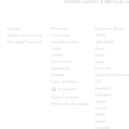
estando sujeitos a alteração 
Cliente
Produtos
Lojas por Marca
Registo Novo Cliente
Acessorios
AGFA
Recuperar Password
Armazenamento
agfa-digital
Audio
Autel
Drones
Benro
Foto e Vídeo
Boya
Iluminação
Broncolor
Outdoor
Datacolor Colorvisi
Lojas de Marca
DJI
Feelworld
Feiyutech
Outlet Fotografia
Godox
Promoções Fotografia
Hahnel
HPRC
Hyper
Insta360