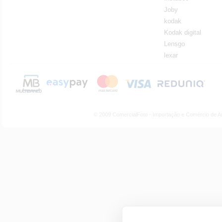
Joby
kodak
Kodak digital
Lensgo
lexar
© 2009 ComercialFoto - Importação e Comércio de A