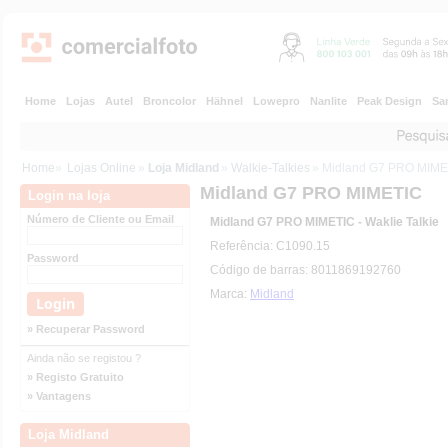
Home
Lojas
Autel
Broncolor
Hähnel
Lowepro
Nanlite
Peak Design
Sa
Home
»
Lojas Online
»
Loja Midland
»
Walkie-Talkies
» Midland G7 PRO MIME
Midland G7 PRO MIMETIC
Login na loja
Número de Cliente ou Email
Midland G7 PRO MIMETIC - Waklie Talkie
Referência: C1090.15
Password
Código de barras: 8011869192760
Marca:
Midland
» Recuperar Password
Ainda não se registou ?
» Registo Gratuito
» Vantagens
Loja Midland