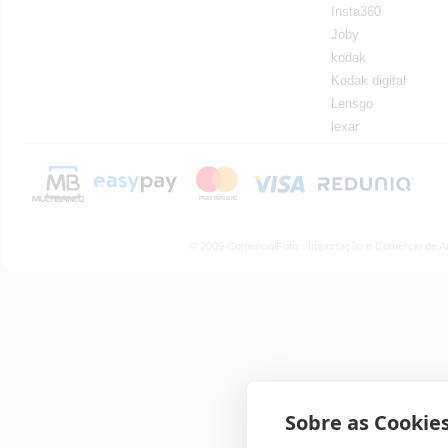
Insta360
Joby
kodak
Kodak digital
Lensgo
lexar
© 2009 ComercialFoto - Importação e Comércio de A
Sobre as Cookies