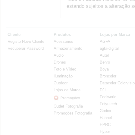
estando sujeitos a alteração 
Cliente
Produtos
Lojas por Marca
Registo Novo Cliente
Acessorios
AGFA
Recuperar Password
Armazenamento
agfa-digital
Audio
Autel
Drones
Benro
Foto e Vídeo
Boya
Iluminação
Broncolor
Outdoor
Datacolor Colorvisi
Lojas de Marca
DJI
Feelworld
Feiyutech
Outlet Fotografia
Godox
Promoções Fotografia
Hahnel
HPRC
Hyper