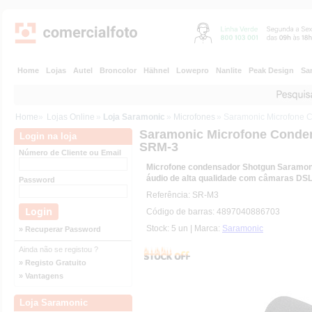
Home
Lojas
Autel
Broncolor
Hähnel
Lowepro
Nanlite
Peak Design
Sa
Home
»
Lojas Online
»
Loja Saramonic
»
Microfones
» Saramonic Microfone
Saramonic Microfone Conde
Login na loja
SRM-3
Número de Cliente ou Email
Microfone condensador Shotgun Saramon
áudio de alta qualidade com câmaras DSL
Password
Referência: SR-M3
Código de barras: 4897040886703
Stock: 5 un | Marca:
Saramonic
» Recuperar Password
Ainda não se registou ?
» Registo Gratuito
» Vantagens
Loja Saramonic