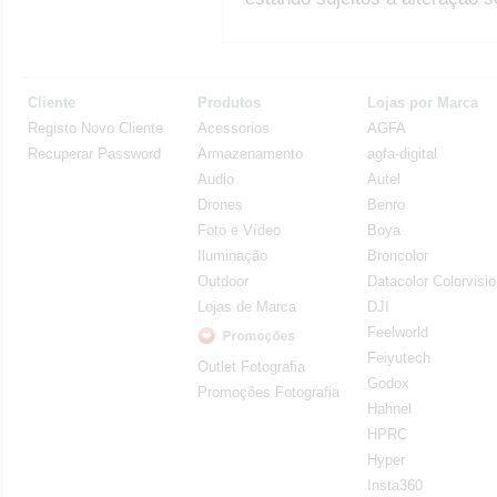
Cliente
Produtos
Lojas por Marca
Registo Novo Cliente
Acessorios
AGFA
Recuperar Password
Armazenamento
agfa-digital
Audio
Autel
Drones
Benro
Foto e Vídeo
Boya
Iluminação
Broncolor
Outdoor
Datacolor Colorvisi
Lojas de Marca
DJI
Feelworld
Feiyutech
Outlet Fotografia
Godox
Promoções Fotografia
Hahnel
HPRC
Hyper
Insta360