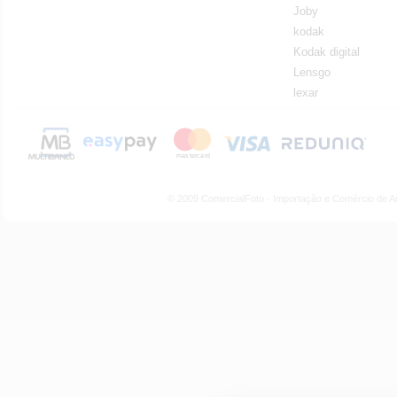
Joby
kodak
Kodak digital
Lensgo
lexar
© 2009 ComercialFoto - Importação e Comércio de A