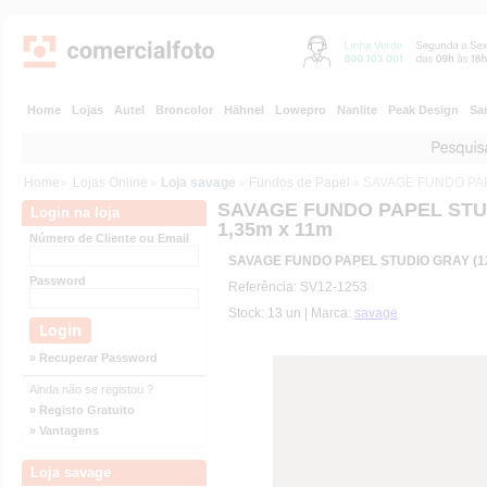
Home
Lojas
Autel
Broncolor
Hähnel
Lowepro
Nanlite
Peak Design
Sa
Home
»
Lojas Online
»
Loja savage
»
Fundos de Papel
» SAVAGE FUNDO PAP
SAVAGE FUNDO PAPEL STUD
Login na loja
1,35m x 11m
Número de Cliente ou Email
SAVAGE FUNDO PAPEL STUDIO GRAY (12
Password
Referência: SV12-1253
Stock: 13 un | Marca:
savage
» Recuperar Password
Ainda não se registou ?
» Registo Gratuito
» Vantagens
Loja savage