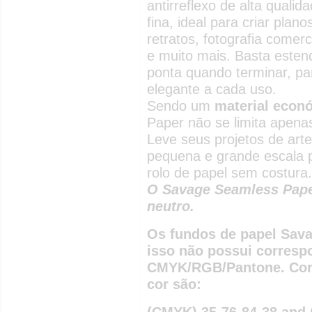
antirreflexo de alta qual
fina, ideal para criar pla
retratos, fotografia comerc
e muito mais. Basta esten
ponta quando terminar, pa
elegante a cada uso.
Sendo um
material econó
Paper não se limita apenas
Leve seus projetos de arte
pequena e grande escala 
rolo de papel sem costura.
O Savage Seamless Paper
neutro.
Os fundos de papel Sava
isso não possui corresp
CMYK/RGB/Pantone. Corr
cor são:
(CMYK) 35-76-84-38 and 