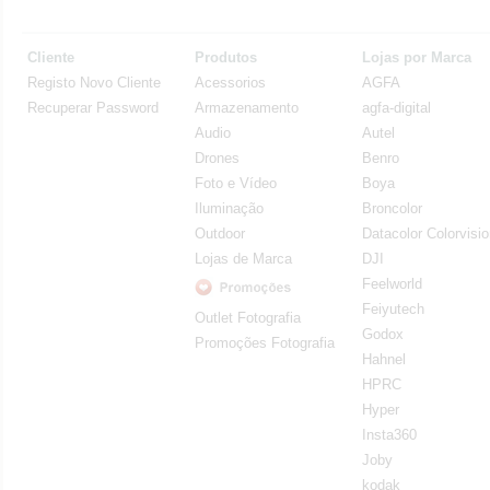
Cliente
Produtos
Lojas por Marca
Registo Novo Cliente
Acessorios
AGFA
Recuperar Password
Armazenamento
agfa-digital
Audio
Autel
Drones
Benro
Foto e Vídeo
Boya
Iluminação
Broncolor
Outdoor
Datacolor Colorvisi
Lojas de Marca
DJI
Feelworld
Feiyutech
Outlet Fotografia
Godox
Promoções Fotografia
Hahnel
HPRC
Hyper
Insta360
Joby
kodak