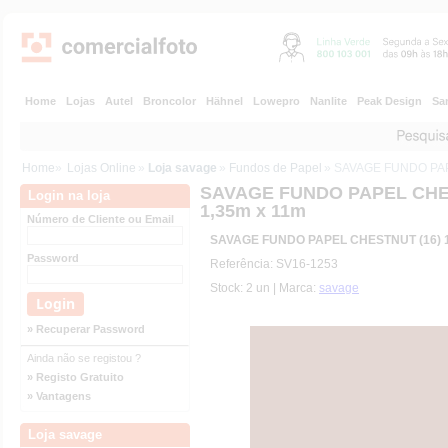
Home
Lojas
Autel
Broncolor
Hähnel
Lowepro
Nanlite
Peak Design
Sa
Home
»
Lojas Online
»
Loja savage
»
Fundos de Papel
» SAVAGE FUNDO PAP
SAVAGE FUNDO PAPEL CHE
Login na loja
1,35m x 11m
Número de Cliente ou Email
SAVAGE FUNDO PAPEL CHESTNUT (16) 1
Password
Referência: SV16-1253
Stock: 2 un | Marca:
savage
» Recuperar Password
Ainda não se registou ?
» Registo Gratuito
» Vantagens
Loja savage