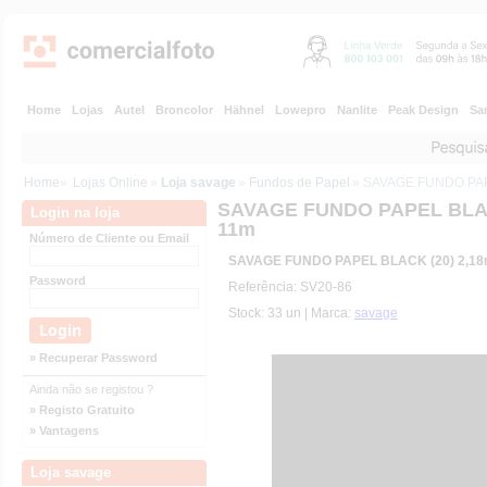
Home
Lojas
Autel
Broncolor
Hähnel
Lowepro
Nanlite
Peak Design
Sa
Home
»
Lojas Online
»
Loja savage
»
Fundos de Papel
» SAVAGE FUNDO PAP
SAVAGE FUNDO PAPEL BLAC
Login na loja
11m
Número de Cliente ou Email
SAVAGE FUNDO PAPEL BLACK (20) 2,18
Password
Referência: SV20-86
Stock: 33 un | Marca:
savage
» Recuperar Password
Ainda não se registou ?
» Registo Gratuito
» Vantagens
Loja savage