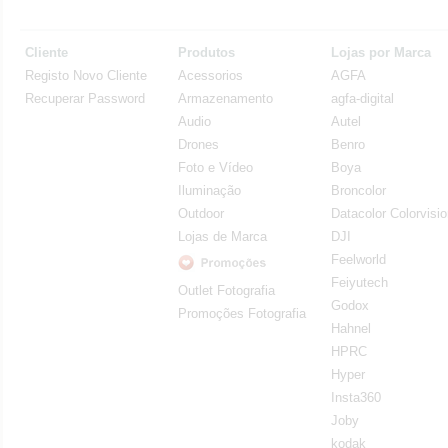
Cliente
Produtos
Lojas por Marca
Registo Novo Cliente
Acessorios
AGFA
Recuperar Password
Armazenamento
agfa-digital
Audio
Autel
Drones
Benro
Foto e Vídeo
Boya
Iluminação
Broncolor
Outdoor
Datacolor Colorvisi
Lojas de Marca
DJI
Feelworld
Feiyutech
Outlet Fotografia
Godox
Promoções Fotografia
Hahnel
HPRC
Hyper
Insta360
Joby
kodak