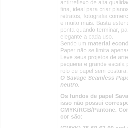
antirreflexo de alta qual
fina, ideal para criar pla
retratos, fotografia comerc
e muito mais. Basta esten
ponta quando terminar, pa
elegante a cada uso.
Sendo um
material econó
Paper não se limita apenas
Leve seus projetos de arte
pequena e grande escala 
rolo de papel sem costura.
O Savage Seamless Paper
neutro.
Os fundos de papel Sava
isso não possui corresp
CMYK/RGB/Pantone. Corr
cor são:
(CMYK) 75-68-67-90 and 