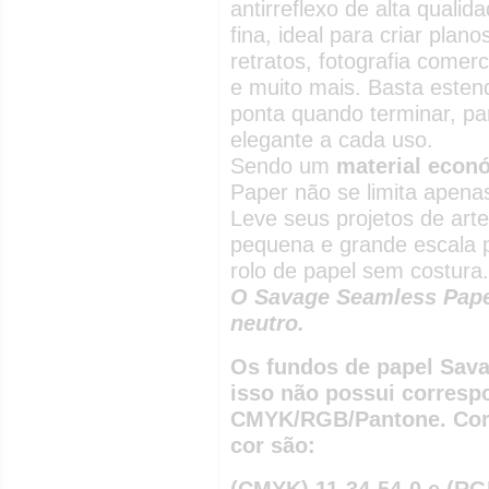
antirreflexo de alta qual
fina, ideal para criar pla
retratos, fotografia comerc
e muito mais. Basta esten
ponta quando terminar, pa
elegante a cada uso.
Sendo um
material econó
Paper não se limita apenas
Leve seus projetos de arte
pequena e grande escala 
rolo de papel sem costura.
O Savage Seamless Paper
neutro.
Os fundos de papel Sava
isso não possui corresp
CMYK/RGB/Pantone. Corr
cor são:
(CMYK) 11-34-54-0 e (RG