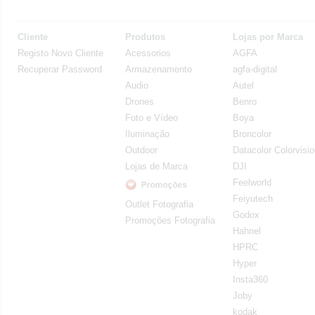
Cliente
Produtos
Lojas por Marca
Registo Novo Cliente
Acessorios
AGFA
Recuperar Password
Armazenamento
agfa-digital
Audio
Autel
Drones
Benro
Foto e Vídeo
Boya
Iluminação
Broncolor
Outdoor
Datacolor Colorvisi
Lojas de Marca
DJI
Feelworld
Feiyutech
Outlet Fotografia
Godox
Promoções Fotografia
Hahnel
HPRC
Hyper
Insta360
Joby
kodak