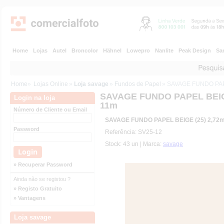
Home
Lojas
Autel
Broncolor
Hähnel
Lowepro
Nanlite
Peak Design
Sa
Home
»
Lojas Online
»
Loja savage
»
Fundos de Papel
» SAVAGE FUNDO PAPE
SAVAGE FUNDO PAPEL BEIGE
Login na loja
11m
Número de Cliente ou Email
SAVAGE FUNDO PAPEL BEIGE (25) 2,72m
Password
Referência: SV25-12
Stock: 43 un | Marca:
savage
» Recuperar Password
Ainda não se registou ?
» Registo Gratuito
» Vantagens
Loja savage