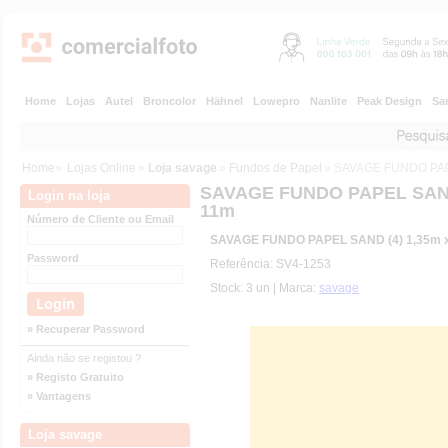
Home
Lojas
Autel
Broncolor
Hähnel
Lowepro
Nanlite
Peak Design
Sa
Home
»
Lojas Online
»
Loja savage
»
Fundos de Papel
» SAVAGE FUNDO PAP
SAVAGE FUNDO PAPEL SAND 
Login na loja
11m
Número de Cliente ou Email
SAVAGE FUNDO PAPEL SAND (4) 1,35m 
Password
Referência: SV4-1253
Stock: 3 un | Marca:
savage
» Recuperar Password
Ainda não se registou ?
» Registo Gratuito
» Vantagens
Loja savage