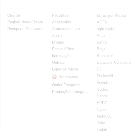
Cliente
Produtos
Lojas por Marca
Registo Novo Cliente
Acessorios
AGFA
Recuperar Password
Armazenamento
agfa-digital
Audio
Autel
Drones
Benro
Foto e Vídeo
Boya
Iluminação
Broncolor
Outdoor
Datacolor Colorvisi
Lojas de Marca
DJI
Feelworld
Feiyutech
Outlet Fotografia
Godox
Promoções Fotografia
Hahnel
HPRC
Hyper
Insta360
Joby
kodak