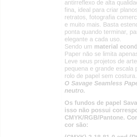
antirreflexo de alta qual
fina, ideal para criar pla
retratos, fotografia comerc
e muito mais. Basta esten
ponta quando terminar, pa
elegante a cada uso.
Sendo um
material econó
Paper não se limita apenas
Leve seus projetos de arte
pequena e grande escala 
rolo de papel sem costura.
O Savage Seamless Paper
neutro.
Os fundos de papel Sava
isso não possui corresp
CMYK/RGB/Pantone. Corr
cor são:
(CMYK) 2-18-81-0 and (R