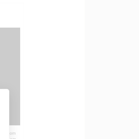
dade com
ormes em