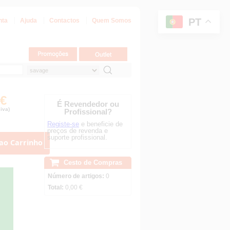
PT
nta
Ajuda
Contactos
Quem Somos
 €
É Revendedor ou
iva)
Profissional?
Registe-se
e beneficie de
preços de revenda e
suporte profissional.
ao Carrinho
Cesto de Compras
Número de artigos:
0
Total:
0,00 €