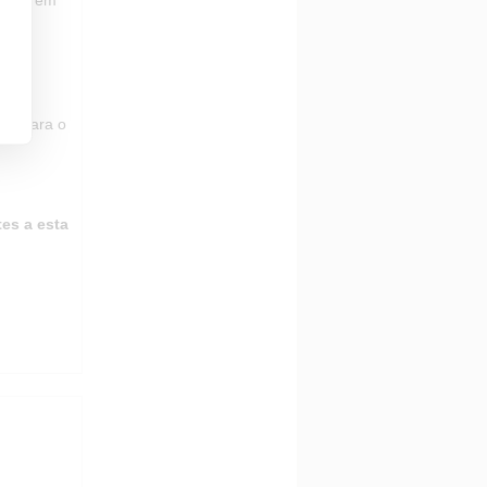
asta
ir um
ita
ala para o
es a esta