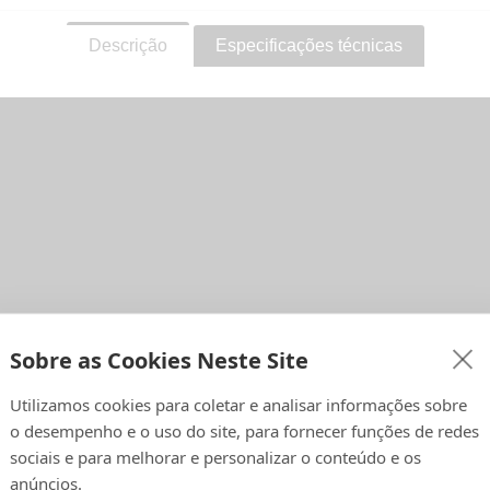
Descrição
Especificações técnicas
Sobre as Cookies Neste Site
Utilizamos cookies para coletar e analisar informações sobre
o desempenho e o uso do site, para fornecer funções de redes
sociais e para melhorar e personalizar o conteúdo e os
sem costura Savage
fornece uma superfície antirreflexo de alta quali
anúncios.
ção requintada e fina, ideal para criar planos de fundo suaves e unif