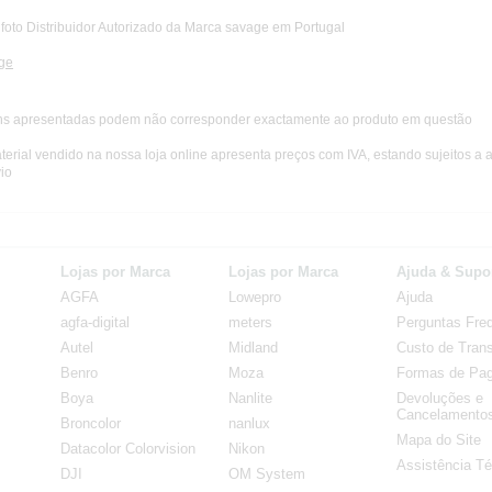
foto Distribuidor Autorizado da Marca savage em Portugal
ge
s apresentadas podem não corresponder exactamente ao produto em questão
terial vendido na nossa loja online apresenta preços com IVA, estando sujeitos a 
io
Lojas por Marca
Lojas por Marca
Ajuda & Supo
AGFA
Lowepro
Ajuda
agfa-digital
meters
Perguntas Fre
Autel
Midland
Custo de Trans
Benro
Moza
Formas de Pa
Boya
Nanlite
Devoluções e
Cancelamento
Broncolor
nanlux
Mapa do Site
Datacolor Colorvision
Nikon
Assistência Té
DJI
OM System