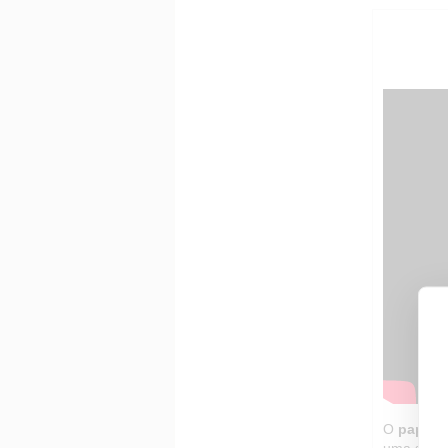
O
papel 
uma sensa