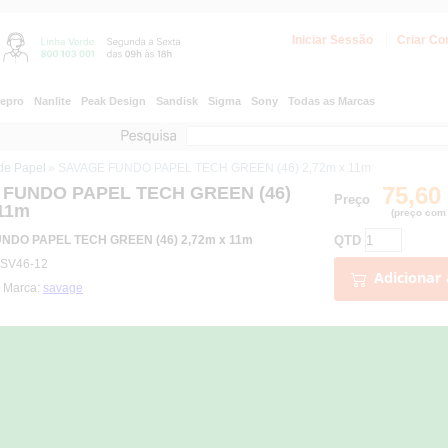
Iniciar Sessão
Criar Co
epro
Nanlite
Peak Design
Sandisk
Sigma
Sony
Todas as Marcas
de Papel
» SAVAGE FUNDO PAPEL TECH GREEN (46) 2,72m x 11m
75,60
FUNDO PAPEL TECH GREEN (46)
Preço
 11m
(preço com 
QTD
NDO PAPEL TECH GREEN (46) 2,72m x 11m
 SV46-12
Adicionar 
| Marca:
savage