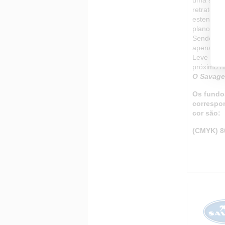
retratos, 
estender 
plano de 
Sendo um
apenas ao 
Leve seus
próximo n
O Savage 
Os fundo
correspo
cor são:
(CMYK) 8