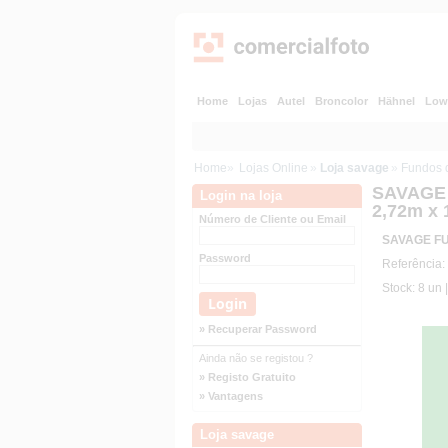
Home
Lojas
Autel
Broncolor
Hähnel
Low
Home
»
Lojas Online
»
Loja savage
»
Fundos 
SAVAGE 
Login na loja
2,72m x
Número de Cliente ou Email
SAVAGE FU
Password
Referência:
Stock: 8 un 
» Recuperar Password
Ainda não se registou ?
» Registo Gratuito
» Vantagens
Loja savage