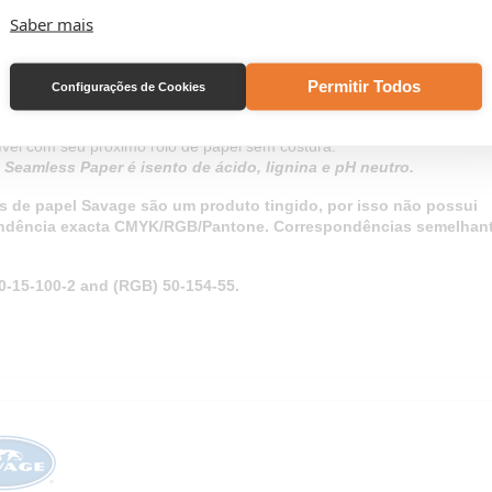
fotografia comercial, fotografia de produtos, videografia e muito mais. B
Saber mais
a dimensão que precisa e aparar a ponta quando terminar, para garant
fundo fresco e elegante a cada uso.
material económico e versátil
, o Savage Seamless Paper não se lim
Permitir Todos
Configurações de Cookies
uso fotográfico.
 projetos de artesanato, arte e design visual de pequena e grande esc
ível com seu próximo rolo de papel sem costura.
Seamless Paper é isento de ácido, lignina e pH neutro.
s de papel Savage são um produto tingido, por isso não possui
ndência exacta CMYK/RGB/Pantone. Correspondências semelhant
0-15-100-2 and (RGB) 50-154-55.