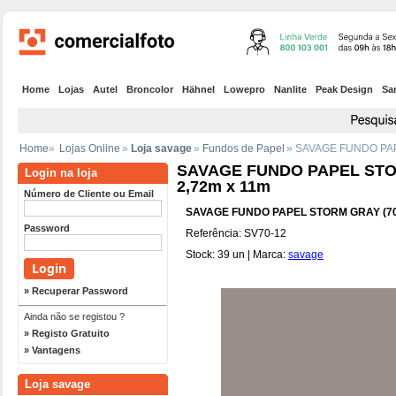
Home
Lojas
Autel
Broncolor
Hähnel
Lowepro
Nanlite
Peak Design
Sa
Home
»
Lojas Online
»
Loja savage
»
Fundos de Papel
» SAVAGE FUNDO PAP
SAVAGE FUNDO PAPEL STO
Login na loja
2,72m x 11m
Número de Cliente ou Email
SAVAGE FUNDO PAPEL STORM GRAY (70)
Password
Referência: SV70-12
Stock: 39 un | Marca:
savage
» Recuperar Password
Ainda não se registou ?
» Registo Gratuito
» Vantagens
Loja savage