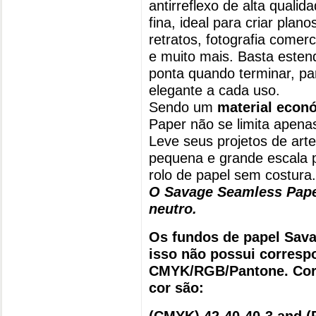
antirreflexo de alta qual
fina, ideal para criar pla
retratos, fotografia comerc
e muito mais. Basta esten
ponta quando terminar, pa
elegante a cada uso.
Sendo um
material econó
Paper não se limita apenas
Leve seus projetos de arte
pequena e grande escala 
rolo de papel sem costura.
O Savage Seamless Paper
neutro.
Os fundos de papel Sava
isso não possui corresp
CMYK/RGB/Pantone. Corr
cor são:
(CMYK) 42-40-40-3 and (