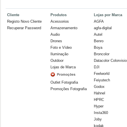
Cliente
Produtos
Lojas por Marca
Registo Novo Cliente
Acessorios
AGFA
Recuperar Password
Armazenamento
agfa-digital
Audio
Autel
Drones
Benro
Foto e Vídeo
Boya
Iluminação
Broncolor
Outdoor
Datacolor Colorvisi
Lojas de Marca
DJI
Feelworld
Feiyutech
Outlet Fotografia
Godox
Promoções Fotografia
Hahnel
HPRC
Hyper
Insta360
Joby
kodak