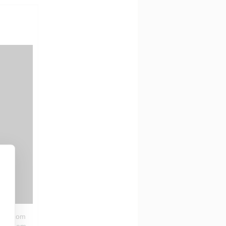
dade com
ormes em