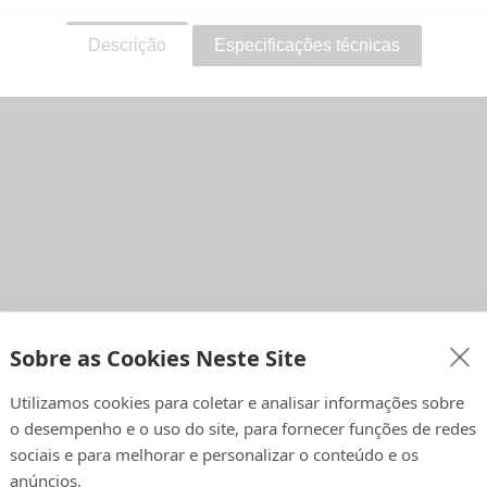
Descrição
Especificações técnicas
Sobre as Cookies Neste Site
Utilizamos cookies para coletar e analisar informações sobre
o desempenho e o uso do site, para fornecer funções de redes
sociais e para melhorar e personalizar o conteúdo e os
sem costura Savage
fornece uma superfície antirreflexo de alta quali
anúncios.
ção requintada e fina, ideal para criar planos de fundo suaves e unif