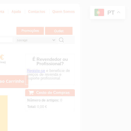
PT
nta
Ajuda
Contactos
Quem Somos
 €
É Revendedor ou
iva)
Profissional?
Registe-se
e beneficie de
preços de revenda e
suporte profissional.
ao Carrinho
Cesto de Compras
Número de artigos:
0
Total:
0,00 €