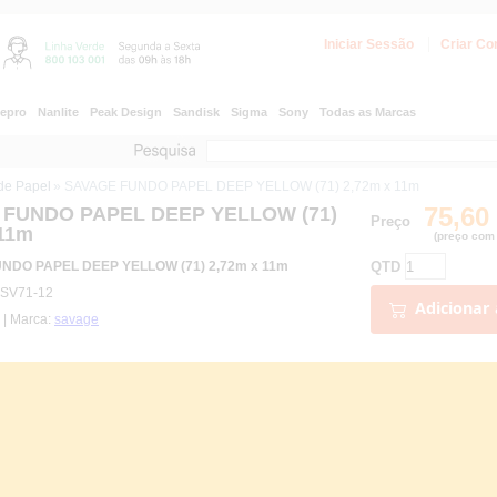
Iniciar Sessão
Criar Co
epro
Nanlite
Peak Design
Sandisk
Sigma
Sony
Todas as Marcas
de Papel
» SAVAGE FUNDO PAPEL DEEP YELLOW (71) 2,72m x 11m
75,60
FUNDO PAPEL DEEP YELLOW (71)
Preço
 11m
(preço com 
QTD
NDO PAPEL DEEP YELLOW (71) 2,72m x 11m
 SV71-12
Adicionar 
 | Marca:
savage