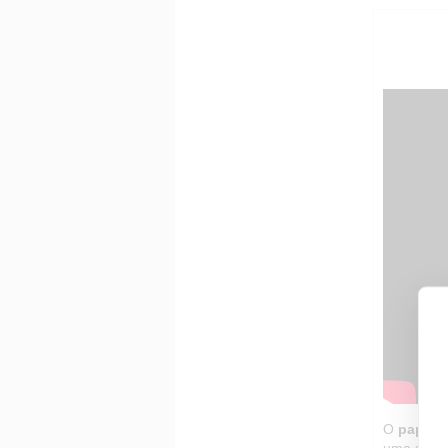
O
papel 
uma sensa