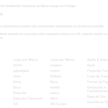
foto Distribuidor Autorizado da Marca savage em Portugal
ge
s apresentadas podem não corresponder exactamente ao produto em questão
terial vendido na nossa loja online apresenta preços com IVA, estando sujeitos a 
io
Lojas por Marca
Lojas por Marca
Ajuda & Supo
AGFA
Lowepro
Ajuda
agfa-digital
meters
Perguntas Fre
Autel
Midland
Custo de Trans
Benro
Moza
Formas de Pa
Boya
Nanlite
Devoluções e
Cancelamento
Broncolor
nanlux
Mapa do Site
Datacolor Colorvision
Nikon
Assistência Té
DJI
OM System