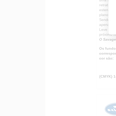
retratos, 
estender 
plano de 
Sendo um
apenas ao 
Leve seus
próximo n
O Savage 
Os fundo
correspo
cor são:
(CMYK) 1