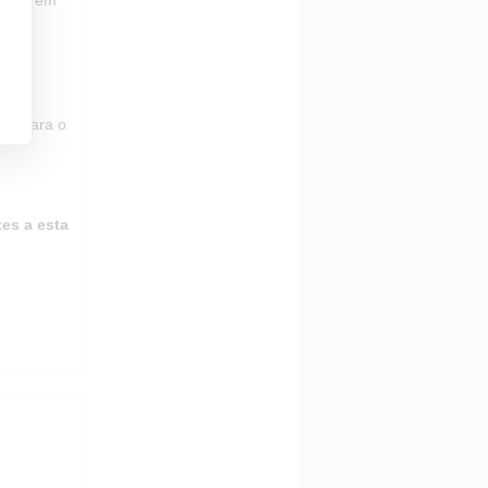
asta
ir um
ita
ala para o
es a esta