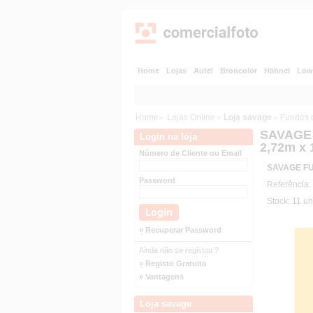
Home
Lojas
Autel
Broncolor
Hähnel
Low
Home
»
Lojas Online
»
Loja savage
»
Fundos 
SAVAGE 
Login na loja
2,72m x
Número de Cliente ou Email
SAVAGE FU
Password
Referência:
Stock: 11 un
» Recuperar Password
Ainda não se registou ?
» Registo Gratuito
» Vantagens
Loja savage