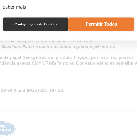
fotografia comercial, fotografia de produtos, videografia e muito mais. B
Saber mais
a dimensão que precisa e aparar a ponta quando terminar, para garant
fundo fresco e elegante a cada uso.
material económico e versátil
, o Savage Seamless Paper não se lim
Permitir Todos
Configurações de Cookies
uso fotográfico.
 projetos de artesanato, arte e design visual de pequena e grande esc
ível com seu próximo rolo de papel sem costura.
Seamless Paper é isento de ácido, lignina e pH neutro.
s de papel Savage são um produto tingido, por isso não possui
ndência exacta CMYK/RGB/Pantone. Correspondências semelhant
-29-98-0 and (RGB) 253-187-28.