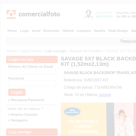
Home
Lojas
Autel
Broncolor
Hähnel
Lowepro
Nanlite
Peak Design
Sa
Home
»
Lojas Online
»
Loja savage
»
Suporte de Fundos
» SAVAGE 5X7 BLA
SAVAGE 5X7 BLACK BACK
Login na loja
KIT (1,52mx2,13m)
Número de Cliente ou Email
SAVAGE BLACK BACKDROP TRAVEL KIT 
Password
Referência: SVBT2057-KIT
Código de barras: 7314091564796
Stock: 10 un | Marca:
savage
» Recuperar Password
Ainda não se registou ?
» Registo Gratuito
» Vantagens
Loja savage