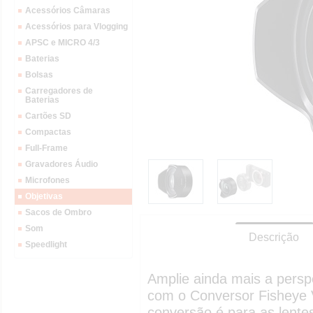
Acessórios Câmaras
Acessórios para Vlogging
APSC e MICRO 4/3
Baterias
Bolsas
Carregadores de
Baterias
Cartões SD
Compactas
Full-Frame
Gravadores Áudio
Microfones
Objetivas
Sacos de Ombro
Som
Descrição
Speedlight
Amplie ainda mais a persp
com o Conversor Fisheye 
conversão é para as lent