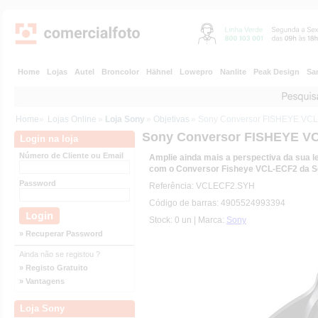
Home
Lojas
Autel
Broncolor
Hähnel
Lowepro
Nanlite
Peak Design
Sa
Home
»
Lojas Online
»
Loja Sony
»
Objetivas
» Sony Conversor FISHEYE VC
Sony Conversor FISHEYE V
Login na loja
Número de Cliente ou Email
Amplie ainda mais a perspectiva da sua l
com o Conversor Fisheye VCL-ECF2 da S
Password
Referência: VCLECF2.SYH
Código de barras: 4905524993394
Stock: 0 un | Marca:
Sony
» Recuperar Password
Ainda não se registou ?
» Registo Gratuito
» Vantagens
Loja Sony