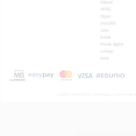
Hahnel
HPRC
Hyper
Insta360
Joby
kodak
Kodak digital
Lensgo
lexar
© 2009 ComercialFoto - Importação e Comércio de A