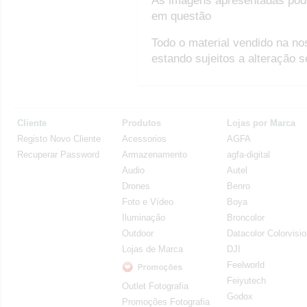
As imagens apresentadas pod
em questão
Todo o material vendido na no
estando sujeitos a alteração 
Cliente
Produtos
Lojas por Marca
Registo Novo Cliente
Acessorios
AGFA
Recuperar Password
Armazenamento
agfa-digital
Audio
Autel
Drones
Benro
Foto e Vídeo
Boya
Iluminação
Broncolor
Outdoor
Datacolor Colorvisi
Lojas de Marca
DJI
Feelworld
Feiyutech
Outlet Fotografia
Godox
Promoções Fotografia