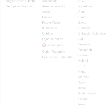
Registo Novo Cliente
Acessorios
AGFA
Recuperar Password
Armazenamento
agfa-digital
Audio
Autel
Drones
Benro
Foto e Vídeo
Boya
Iluminação
Broncolor
Outdoor
Datacolor Colorvisi
Lojas de Marca
DJI
Feelworld
Feiyutech
Outlet Fotografia
Godox
Promoções Fotografia
Hahnel
HPRC
Hyper
Insta360
Joby
kodak
Kodak digital
Lensgo
lexar