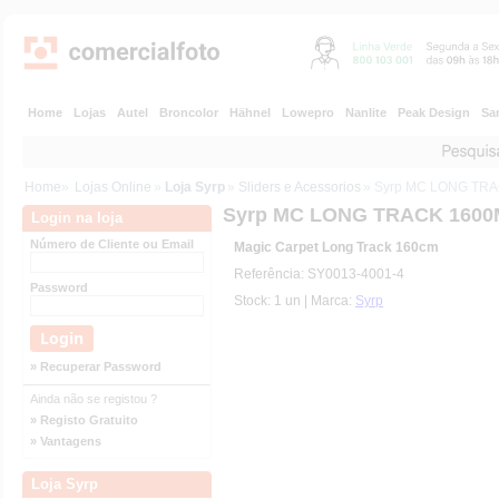
Home
Lojas
Autel
Broncolor
Hähnel
Lowepro
Nanlite
Peak Design
Sa
Home
»
Lojas Online
»
Loja Syrp
»
Sliders e Acessorios
» Syrp MC LONG TR
Syrp MC LONG TRACK 160
Login na loja
Número de Cliente ou Email
Magic Carpet Long Track 160cm
Referência: SY0013-4001-4
Password
Stock: 1 un | Marca:
Syrp
» Recuperar Password
Ainda não se registou ?
» Registo Gratuito
» Vantagens
Loja Syrp