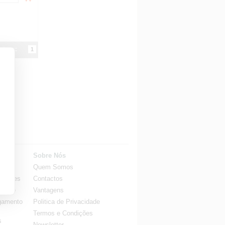
ginas:
1
rte
Sobre Nós
Quem Somos
quentes
Contactos
porte
Vantagens
gamento
Politica de Privacidade
Termos e Condições
s
Newsletter