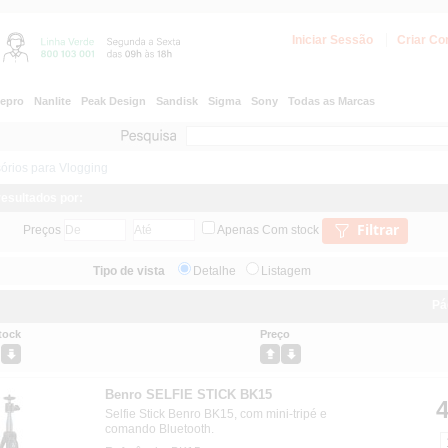
Iniciar Sessão
Criar Co
epro
Nanlite
Peak Design
Sandisk
Sigma
Sony
Todas as Marcas
órios para Vlogging
 resultados por:
Filtrar
Preços
Apenas Com stock
Tipo de vista
Detalhe
Listagem
Pá
tock
Preço
Benro SELFIE STICK BK15
4
Selfie Stick Benro BK15, com mini-tripé e
comando Bluetooth.