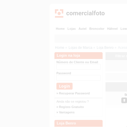
Home
Lojas
Autel
Broncolor
Hähnel
Low
Home
»
Lojas de Marca
»
Loja Benro
»
Acess
Login na loja
Filtrar
Número de Cliente ou Email
Password
» Recuperar Password
S
Ainda não se registou ?
» Registo Gratuito
» Vantagens
Loja Benro