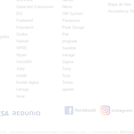
Mapa do Site
Datacolor Colorvision
Nikon
Assistência Té
DJI
OM System
Feelworld
Panasonic
Feiyutech
Peak Design
Godox
Peli
rafia
Hahnel
prograde
HPRC
Sandisk
Hyper
savage
Insta360
Sigma
Joby
Sony
kodak
Syrp
Kodak digital
Tenba
Lensgo
ugreen
lexar
Foto - Importação e Comércio de Artigos Fotográficos, Lda. | Desenvolvido por:
360Graus,