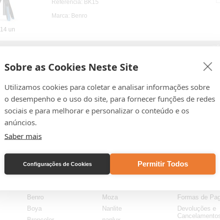
Referência: BK15
Marca: Benro
14 un
Pá
Sobre as Cookies Neste Site
Utilizamos cookies para coletar e analisar informações sobre
o desempenho e o uso do site, para fornecer funções de redes
sociais e para melhorar e personalizar o conteúdo e os
anúncios.
Saber mais
Lojas por Marca
Lojas por Marca
Ajuda & Supo
Permitir Todos
AGFA
Lowepro
Ajuda
Configurações de Cookies
agfa-digital
meters
Perguntas Fre
Autel
Midland
Custo de Trans
Benro
Moza
Formas de Pa
Boya
Nanlite
Devoluções e
Cancelamento
Broncolor
nanlux