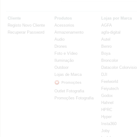
Cliente
Produtos
Lojas por Marca
Registo Novo Cliente
Acessorios
AGFA
Recuperar Password
Armazenamento
agfa-digital
Audio
Autel
Drones
Benro
Foto e Vídeo
Boya
Iluminação
Broncolor
Outdoor
Datacolor Colorvisi
Lojas de Marca
DJI
Feelworld
Feiyutech
Outlet Fotografia
Godox
Promoções Fotografia
Hahnel
HPRC
Hyper
Insta360
Joby