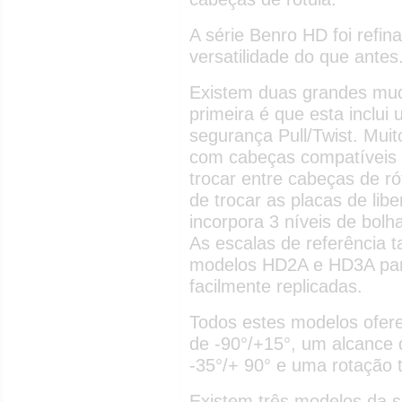
A série Benro HD foi refi
versatilidade do que antes
Existem duas grandes mud
primeira é que esta inclu
segurança Pull/Twist. Muit
com cabeças compatíveis
trocar entre cabeças de ró
de trocar as placas de lib
incorpora 3 níveis de bol
As escalas de referência
modelos HD2A e HD3A par
facilmente replicadas.
Todos estes modelos ofere
de -90°/+15°, um alcance d
-35°/+ 90° e uma rotação t
Existem três modelos da s