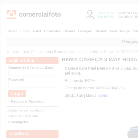
Home
Lojas
Autel
Broncolor
Hähnel
Lowepro
Nanlite
Peak Design
Sa
Home
»
Lojas Online
»
Loja Benro
»
Cabeças para tripé
» Benro CABEÇA 3 
Benro CABEÇA 3 WAY HD3A
Login na loja
Número de Cliente ou Email
Cabeça para tripé Benro HD de 3 vias. S
até 10kg.
Password
Referência: HD3A
Código de barras: 6931747304288
Stock: 0 un | Marca:
Benro
» Recuperar Password
Ainda não se registou ?
» Registo Gratuito
» Vantagens
Loja Benro