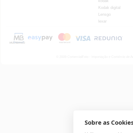
kodak
Kodak digital
Lensgo
lexar
© 2009 ComercialFoto - Importação e Comércio de A
Sobre as Cookies