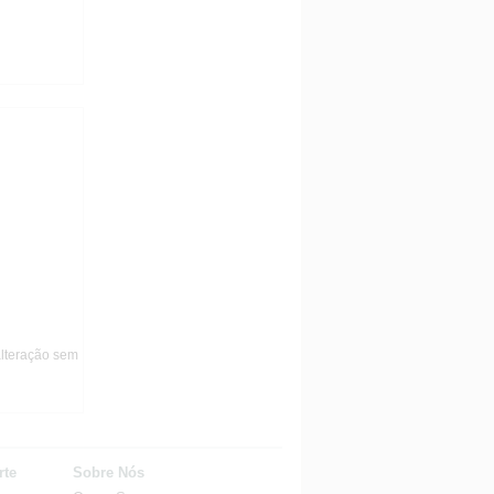
alteração sem
rte
Sobre Nós