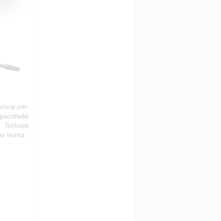
ocura um
apacidade
 Tortoise
dar numa