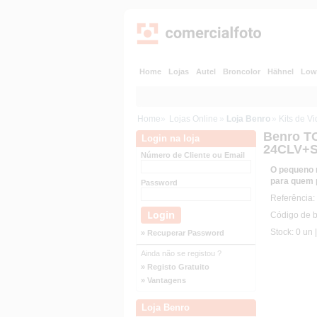
Home
Lojas
Autel
Broncolor
Hähnel
Low
Home
»
Lojas Online
»
Loja Benro
»
Kits de V
Benro 
Login na loja
24CLV+S
Número de Cliente ou Email
O pequeno m
para quem p
Password
Referênci
Código de 
Stock: 0 un 
» Recuperar Password
Ainda não se registou ?
» Registo Gratuito
» Vantagens
Loja Benro