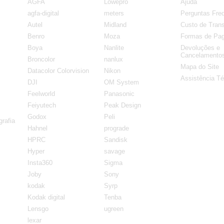
AGFA
Lowepro
Ajuda
agfa-digital
meters
Perguntas Fre
Autel
Midland
Custo de Trans
Benro
Moza
Formas de Pa
Boya
Nanlite
Devoluções e
Cancelamento
Broncolor
nanlux
Mapa do Site
Datacolor Colorvision
Nikon
Assistência Té
DJI
OM System
Feelworld
Panasonic
Feiyutech
Peak Design
Godox
Peli
rafia
Hahnel
prograde
HPRC
Sandisk
Hyper
savage
Insta360
Sigma
Joby
Sony
kodak
Syrp
Kodak digital
Tenba
Lensgo
ugreen
lexar