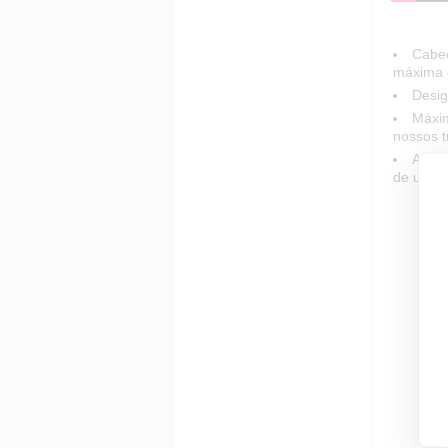
Cabeç
máxima 
Desig
Máxim
nossos t
Ajust
de um b