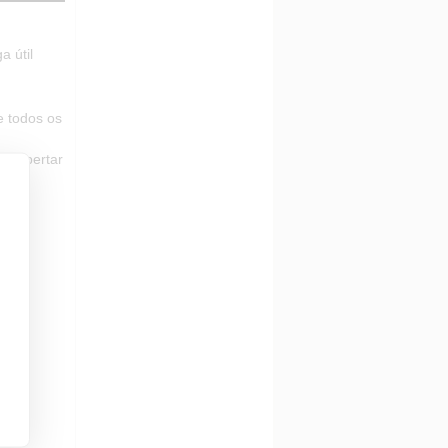
 útil
e todos os
 o apertar