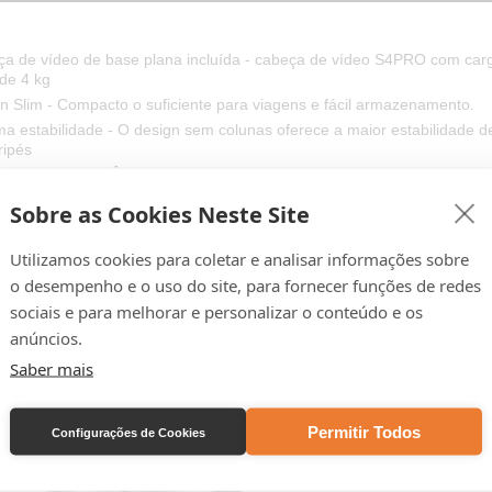
a de vídeo de base plana incluída - cabeça de vídeo S4PRO com carga
de 4 kg
n Slim - Compacto o suficiente para viagens e fácil armazenamento.
a estabilidade - O design sem colunas oferece a maior estabilidade d
ripés
e Automático do Ângulo das Pernas - Altere os ângulos das pernas com
otão
Sobre as Cookies Neste Site
Utilizamos cookies para coletar e analisar informações sobre
o desempenho e o uso do site, para fornecer funções de redes
sociais e para melhorar e personalizar o conteúdo e os
anúncios.
Saber mais
Permitir Todos
Configurações de Cookies