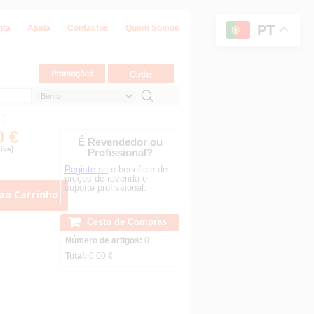
PT
nta
Ajuda
Contactos
Quem Somos
.)
0 €
É Revendedor ou
iva)
Profissional?
Registe-se
e beneficie de
preços de revenda e
suporte profissional.
ao Carrinho
Cesto de Compras
Número de artigos:
0
Total:
0,00 €