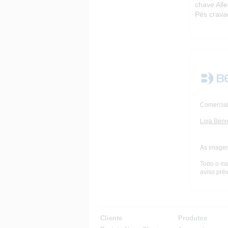
chave All
Pés crava
Comercial
Loja Benr
As imagen
Todo o ma
aviso prév
Cliente
Produtos