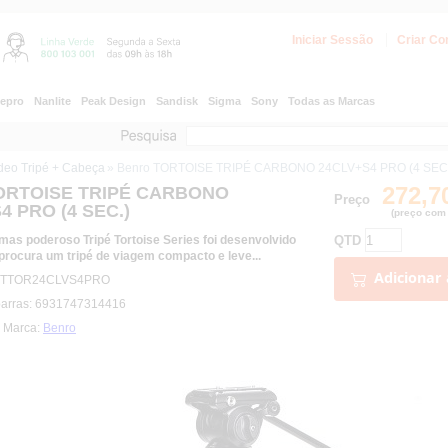
Iniciar Sessão
Criar Co
epro
Nanlite
Peak Design
Sandisk
Sigma
Sony
Todas as Marcas
ideo Tripé + Cabeça
» Benro TORTOISE TRIPÉ CARBONO 24CLV+S4 PRO (4 SEC
272,7
TORTOISE TRIPÉ CARBONO
Preço
4 PRO (4 SEC.)
(preço com 
QTD
as poderoso Tripé Tortoise Series foi desenvolvido
rocura um tripé de viagem compacto e leve...
Adicionar 
a: TTOR24CLVS4PRO
barras: 6931747314416
| Marca:
Benro