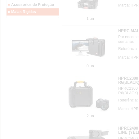
Acessorios de Proteção
Marca: HP
Malas Rigidas
1 un
HPRC MAL
Por encomen
semanas
Referência
Marca: HP
0 un
HPRC2300
R6(BLACK
HPRC2300 
R6(BLACK)
Referência
Marca: HP
2 un
HPRC2400
LINE (YE
HPRC2400 