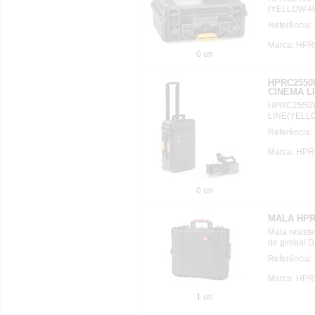
(YELLOW-P
Referência:
Marca: HP
0 un
HPRC2550
CINEMA L
HPRC2550W
LINE(YELL
Referência
Marca: HP
0 un
MALA HPR
Mala resist
de gimbal D
Referência
Marca: HP
1 un