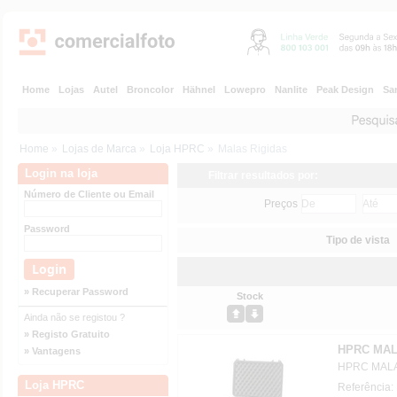
Home
Lojas
Autel
Broncolor
Hähnel
Lowepro
Nanlite
Peak Design
Sa
Home
»
Lojas de Marca
»
Loja HPRC
»
Malas Rigidas
Login na loja
Filtrar resultados por:
Número de Cliente ou Email
Preços
Password
Tipo de vista
» Recuperar Password
Stock
Ainda não se registou ?
» Registo Gratuito
HPRC MAL
» Vantagens
HPRC MALA
Loja HPRC
Referência