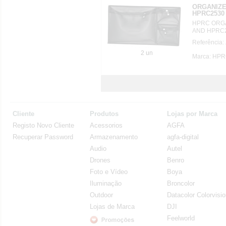
ORGANIZE
HPRC2530
HPRC ORGA
AND HPRC
Referência
2 un
Marca: HP
Cliente
Produtos
Lojas por Marca
Registo Novo Cliente
Acessorios
AGFA
Recuperar Password
Armazenamento
agfa-digital
Audio
Autel
Drones
Benro
Foto e Vídeo
Boya
Iluminação
Broncolor
Outdoor
Datacolor Colorvisi
Lojas de Marca
DJI
Feelworld