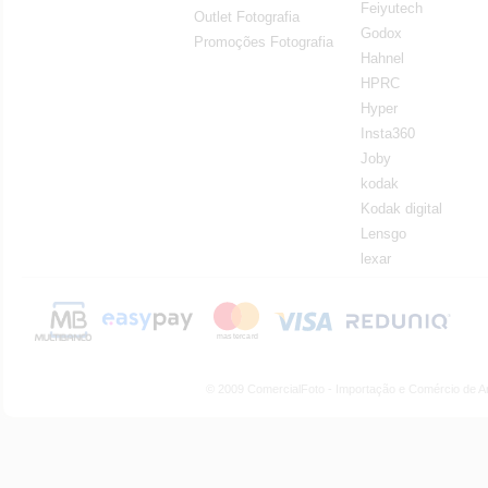
Feiyutech
Outlet Fotografia
Godox
Promoções Fotografia
Hahnel
HPRC
Hyper
Insta360
Joby
kodak
Kodak digital
Lensgo
lexar
© 2009 ComercialFoto - Importação e Comércio de A