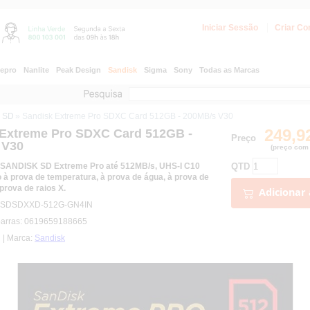
Iniciar Sessão
Criar Co
epro
Nanlite
Peak Design
Sandisk
Sigma
Sony
Todas as Marcas
s SD
» Sandisk Extreme Pro SDXC Card 512GB - 200MB/s V30
249,9
 Extreme Pro SDXC Card 512GB -
Preço
 V30
(preço com 
QTD
 SANDISK SD Extreme Pro até 512MB/s, UHS-I C10
 à prova de temperatura, à prova de água, à prova de
prova de raios X.
Adicionar 
a: SDSDXXD-512G-GN4IN
barras: 0619659188665
n | Marca:
Sandisk