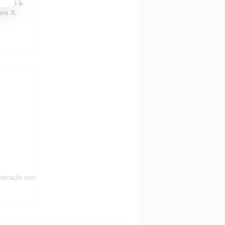
S-I é à
os X.
alteração sem