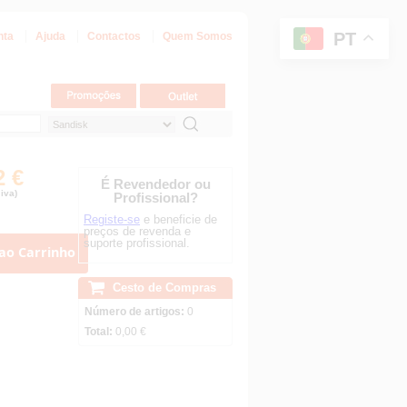
PT
nta
Ajuda
Contactos
Quem Somos
2 €
É Revendedor ou
iva)
Profissional?
Registe-se
e beneficie de
preços de revenda e
suporte profissional.
ao Carrinho
Cesto de Compras
Número de artigos:
0
Total:
0,00 €