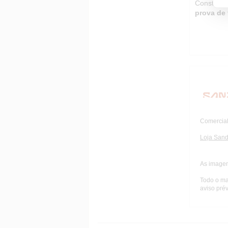
Construíd
prova de 
Comercial
Loja Sand
As imagen
Todo o ma
aviso prév