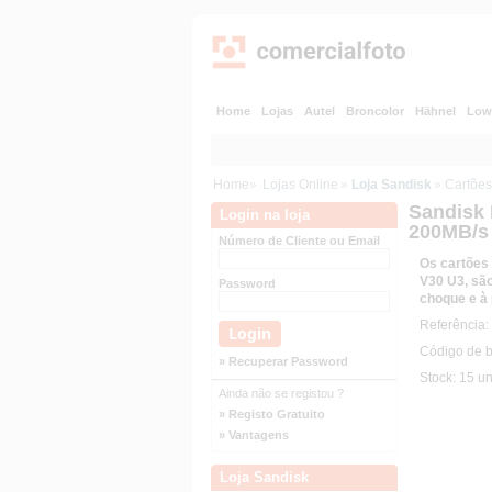
Home
Lojas
Autel
Broncolor
Hähnel
Low
Home
»
Lojas Online
»
Loja Sandisk
»
Cartõe
Sandisk
Login na loja
200MB/s
Número de Cliente ou Email
Os cartões
V30 U3, são
Password
choque e à 
Referênci
Código de 
» Recuperar Password
Stock: 15 u
Ainda não se registou ?
» Registo Gratuito
» Vantagens
Loja Sandisk