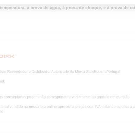
o e testado em condições difíceis, o
cartão SanDisk Extreme SD™ UH
temperatura, à prova de água, à prova de choque, e à prova de rai
foto Revendedor e Distribuidor Autorizado da Marca Sandisk em Portugal
isk
s apresentadas podem não corresponder exactamente ao produto em questão
terial vendido na nossa loja online apresenta preços com IVA, estando sujeitos a 
io