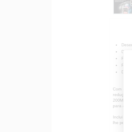
Desem
Desem
Perfe
Recup
Durab
Com a tec
redução d
200MB/s (
para atin
Inclui uma
lhe permi