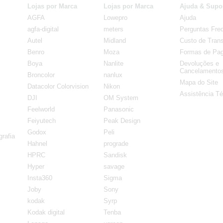
Lojas por Marca
Lojas por Marca
Ajuda & Supo
AGFA
Lowepro
Ajuda
agfa-digital
meters
Perguntas Fre
Autel
Midland
Custo de Trans
Benro
Moza
Formas de Pa
Boya
Nanlite
Devoluções e
Cancelamento
Broncolor
nanlux
Mapa do Site
Datacolor Colorvision
Nikon
Assistência Té
DJI
OM System
Feelworld
Panasonic
Feiyutech
Peak Design
Godox
Peli
rafia
Hahnel
prograde
HPRC
Sandisk
Hyper
savage
Insta360
Sigma
Joby
Sony
kodak
Syrp
Kodak digital
Tenba