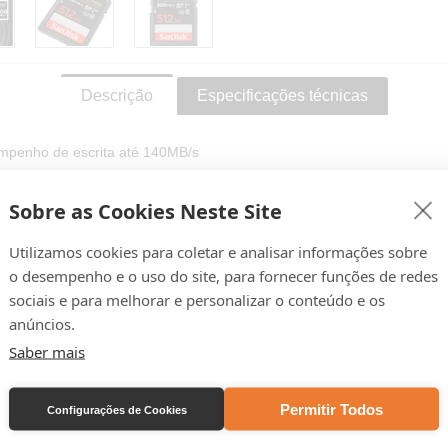
Descrição
Especificações técnicas
penho de escrita até 140MB/s
penho de leitura até 200MB/s
ito para vídeo 4K UHD
Sobre as Cookies Neste Site
erar imagens apagadas acidentalmente
ilidade com que pode contar
Utilizamos cookies para coletar e analisar informações sobre
o desempenho e o uso do site, para fornecer funções de redes
sociais e para melhorar e personalizar o conteúdo e os
nologia
SanDisk® QuickFlow™,
este cartão optimiza o desempenho 
e tempos de descarga de suportes com velocidades de transferência r
anúncios.
64GB - 1TB). Par com o SanDisk® Professional
PRO-READER SD e m
Saber mais
gir velocidades máximas (vendido separadamente).
 oferta para o software de
recuperação de dados RescuePRO® Del
Permitir Todos
Configurações de Cookies
te restaurar imagens apagadas acidentalmente.