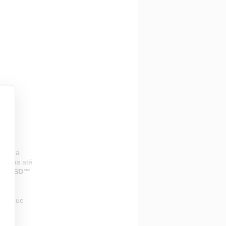
para a
ápidas até
icroSD™
uxe
que