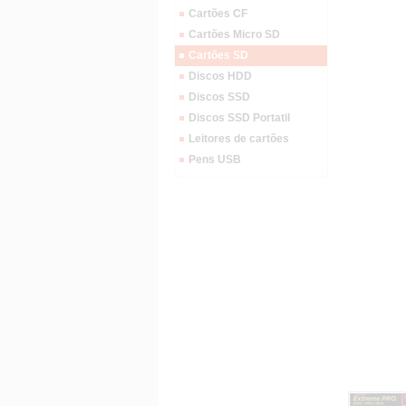
Cartões CF
Cartões Micro SD
Cartões SD
Discos HDD
Discos SSD
Discos SSD Portatil
Leitores de cartões
Pens USB