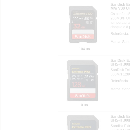
Sandisk E
M/s V30 U
Os cartões 
200MB/s, UH
temperatura
choque e à p
Referência
Marca: Sand
104 un
SanDisk 
UHS-II 30
SanDisk Ex
300M/s 128
Referênci
Marca: Sand
0 un
Sandisk 
UHS-II 30
Sandisk Ex