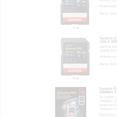
300M/s 512
Referênci
Marca: Sand
0 un
SanDisk 
UHS-II 30
SanDisk Ex
300M/s 64G
Referênci
Marca: Sand
0 un
Sandisk E
200MB/s V
Os cartões 
200MB/s, UH
temperatura
choque e à p
Referência