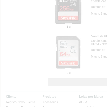
256GB V90
Referênci
Marca: Sand
1 un
Sandisk U
Cartão San
UHS-I e SD
Referência
Marca: Sand
0 un
Cliente
Produtos
Lojas por Marca
Registo Novo Cliente
Acessorios
AGFA