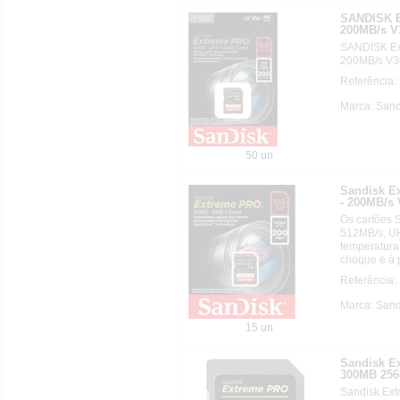
SANDISK E
200MB/s V
SANDISK Ex
200MB/s V3
Referência
Marca: Sand
50 un
Sandisk E
- 200MB/s 
Os cartões 
512MB/s, UH
temperatura
choque e à p
Referência
Marca: Sand
15 un
Sandisk E
300MB 25
Sandisk Ex