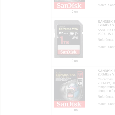
Marca: Sand
0 un
SANDISK E
170MB/s V
SANDISK Ex
V30 UHS-I
Referência
Marca: Sand
0 un
SANDISK E
200MB/s V
Os cartões 
200MB/s, UH
temperatura
choque e à p
Referência
Marca: Sand
0 un