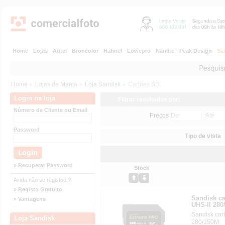
Home
Lojas
Autel
Broncolor
Hähnel
Lowepro
Nanlite
Peak Design
Sa
Home
»
Lojas de Marca
»
Loja Sandisk
»
Cartões SD
Login na loja
Filtrar resultados por:
Número de Cliente ou Email
Preços
Password
Tipo de vista
» Recuperar Password
Stock
Ainda não se registou ?
» Registo Gratuito
Sandisk c
» Vantagens
UHS-II 280
Sandisk car
Loja Sandisk
280/150M