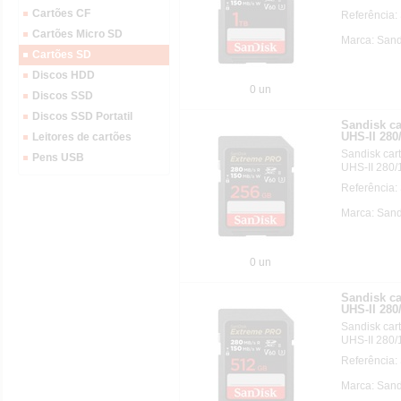
Cartões CF
Referência
Cartões Micro SD
Marca: Sand
Cartões SD
Discos HDD
0 un
Discos SSD
Discos SSD Portatil
Sandisk c
UHS-II 280
Leitores de cartões
Sandisk ca
Pens USB
UHS-II 280
Referência
Marca: Sand
0 un
Sandisk c
UHS-II 280
Sandisk ca
UHS-II 280/
Referência
Marca: Sand