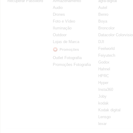
Recuperar Password
Armazenamento
agfa-digital
Audio
Autel
Drones
Benro
Foto e Vídeo
Boya
Iluminação
Broncolor
Outdoor
Datacolor Colorvisi
Lojas de Marca
DJI
Feelworld
Feiyutech
Outlet Fotografia
Godox
Promoções Fotografia
Hahnel
HPRC
Hyper
Insta360
Joby
kodak
Kodak digital
Lensgo
lexar