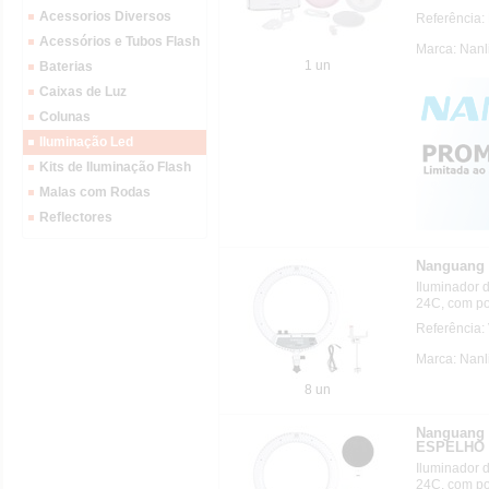
Acessorios Diversos
Referência
Acessórios e Tubos Flash
Marca: Nanl
1 un
Baterias
Caixas de Luz
Colunas
Iluminação Led
Kits de Iluminação Flash
Malas com Rodas
Reflectores
Nanguang 
Iluminador
24C, com po
Referência
Marca: Nanl
8 un
Nanguang 
ESPELHO
Iluminador
24C, com po