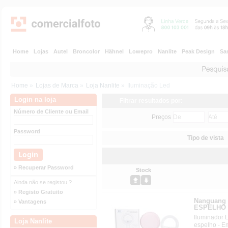
Home
Lojas
Autel
Broncolor
Hähnel
Lowepro
Nanlite
Peak Design
Sa
Home
»
Lojas de Marca
»
Loja Nanlite
»
Iluminação Led
Login na loja
Filtrar resultados por:
Número de Cliente ou Email
Preços
Password
Tipo de vista
» Recuperar Password
Stock
Ainda não se registou ?
» Registo Gratuito
Nanguang 
» Vantagens
ESPELHO
Iluminador
Loja Nanlite
espelho - E