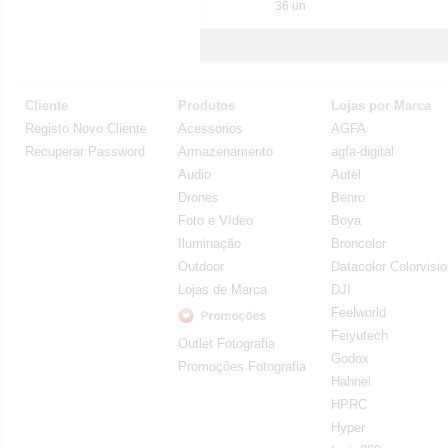
36 un
Cliente
Produtos
Lojas por Marca
Registo Novo Cliente
Acessorios
AGFA
Recuperar Password
Armazenamento
agfa-digital
Audio
Autel
Drones
Benro
Foto e Vídeo
Boya
Iluminação
Broncolor
Outdoor
Datacolor Colorvisi
Lojas de Marca
DJI
Feelworld
Feiyutech
Outlet Fotografia
Godox
Promoções Fotografia
Hahnel
HPRC
Hyper