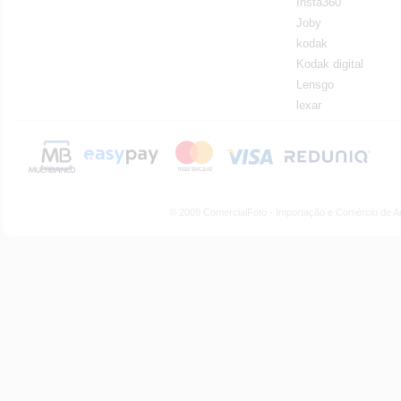
Insta360
Joby
kodak
Kodak digital
Lensgo
lexar
© 2009 ComercialFoto - Importação e Comércio de A