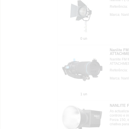
Referência
Marca: Nanl
0 un
Nanlite 
ATTACHMEN
Nanlite F
ATTACHMEN
Referência
Marca: Nanl
1 un
NANLITE F
As actualiz
controlo e i
Forza 150, 
criativa pa