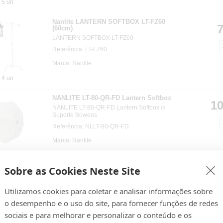
5 un
Nanlite LANTERN SOFTBOX LT-FZ60
7
(60cm)
LANTERN SOFTBOX LT-FZ60
Referência: LT-FZ60
Marca: Nanlite
4 un
NANLITE LT-80-QR-FD Lantern Softbox
10
NANLITE LT-80-QR-FD Lantern Softbox c/
Suporte Bowens
Referência: NLLT-80-QR-FD
Marca: Nanlite
0 un
Sobre as Cookies Neste Site
Nanlite PARABOLIC SOFTBOX 150
22
Nanlite PARABOLIC SOFTBOX 150
Utilizamos cookies para coletar e analisar informações sobre
Referência: NLSBPR150
o desempenho e o uso do site, para fornecer funções de redes
Marca: Nanlite
sociais e para melhorar e personalizar o conteúdo e os