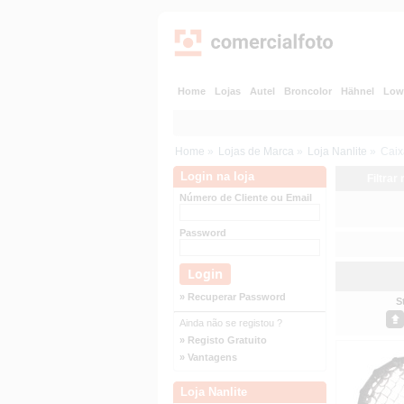
Home
Lojas
Autel
Broncolor
Hähnel
Low
Home
»
Lojas de Marca
»
Loja Nanlite
»
Caix
Login na loja
Filtrar
Número de Cliente ou Email
Password
» Recuperar Password
S
Ainda não se registou ?
» Registo Gratuito
» Vantagens
Loja Nanlite