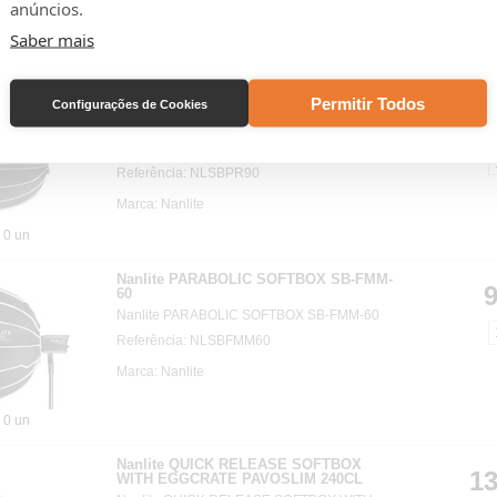
anúncios.
Saber mais
3 un
Permitir Todos
Configurações de Cookies
Nanlite PARABOLIC SOFTBOX 90
17
Softbox Nanlite Para 90, com suporte Bowens
(35").
Referência: NLSBPR90
Marca: Nanlite
0 un
Nanlite PARABOLIC SOFTBOX SB-FMM-
9
60
Nanlite PARABOLIC SOFTBOX SB-FMM-60
Referência: NLSBFMM60
Marca: Nanlite
0 un
Nanlite QUICK RELEASE SOFTBOX
13
WITH EGGCRATE PAVOSLIM 240CL