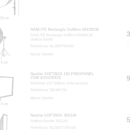
16 un
NANLITE Rectangle SoftBox 60X90CM
3
NANLITE Rectangle SoftBox 60X90CM -
Softbox 60x90
Referência: NLSBRT90X60
Marca: Nanlite
0 un
Nanlite SOFTBOX 150 P/MIXPANEL
9
COM EGGCRATE
MixPanel 150 Softbox, inclui grelhas.
Referência: SB-MP150
Marca: Nanlite
0 un
Nanlite SOFTBOX 30X140
5
Softbox Nanlite 30X140.
Referência: NLSBST140X30