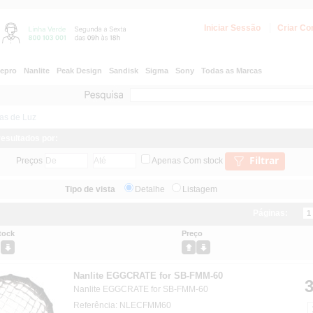
Iniciar Sessão
Criar Co
epro
Nanlite
Peak Design
Sandisk
Sigma
Sony
Todas as Marcas
as de Luz
 resultados por:
Filtrar
Preços
Apenas Com stock
Tipo de vista
Detalhe
Listagem
Páginas:
1
tock
Preço
Nanlite EGGCRATE for SB-FMM-60
3
Nanlite EGGCRATE for SB-FMM-60
Referência: NLECFMM60