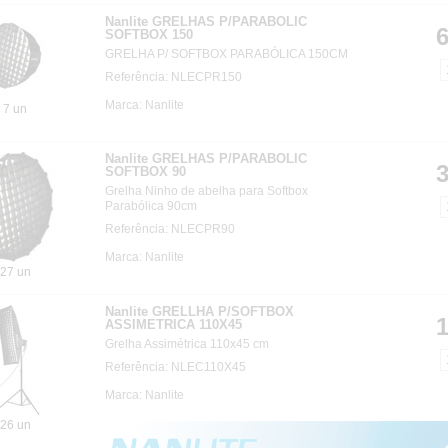
Nanlite GRELHAS P/PARABOLIC
6
SOFTBOX 150
GRELHA P/ SOFTBOX PARABÓLICA 150CM
Referência: NLECPR150
Marca: Nanlite
7 un
Nanlite GRELHAS P/PARABOLIC
3
SOFTBOX 90
Grelha Ninho de abelha para Softbox
Parabólica 90cm
Referência: NLECPR90
Marca: Nanlite
27 un
Nanlite GRELLHA P/SOFTBOX
1
ASSIMETRICA 110X45
Grelha Assimétrica 110x45 cm
Referência: NLEC110X45
Marca: Nanlite
26 un