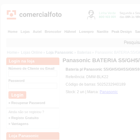
Home
Lojas
Autel
Broncolor
Hähnel
Lowepro
Nanlite
Peak Design
Sa
Home
»
Lojas Online
»
Loja Panasonic
»
Baterias
» Panasonic BATERIA S5/
Panasonic BATERIA S5/GH5
Login na loja
Número de Cliente ou Email
Bateria p/ Panasonic S5/GH5/GH5S/G9/S9
Referência: DMW-BLK22
Password
Código de barras: 5025232940189
Stock: 2 un | Marca:
Panasonic
» Recuperar Password
Ainda não se registou ?
» Registo Gratuito
» Vantagens
Loja Panasonic