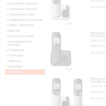
Referência
Acessórios Câmaras
Marca: Pan
Acessorios Diversos
Adaptadores Áudio
Adaptadores de Corrente
0 un
APSC e MICRO 4/3
Baterias
Panasonic 
TGC250 Pr
Câmaras de Video
SIMPLES, 
Carregadores de
Baterias
Referência
Compactas
Marca: Pan
Full-Frame
Objetivas
Speedlight
0 un
Telefones
Panasonic 
TGC252 Pr
SIMPLES, 
Referência
Marca: Pan