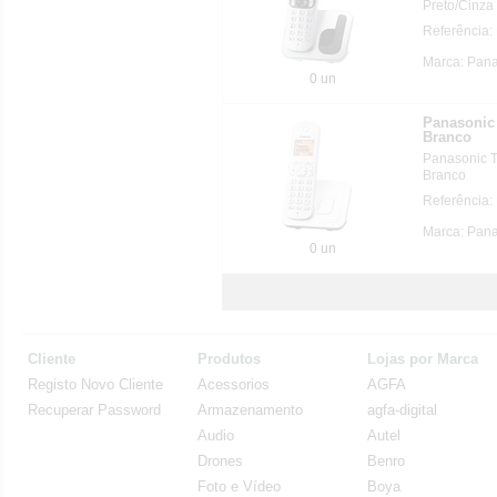
Preto/Cinza
Referência
Marca: Pan
0 un
Panasonic
Branco
Panasonic 
Branco
Referência
Marca: Pan
0 un
Cliente
Produtos
Lojas por Marca
Registo Novo Cliente
Acessorios
AGFA
Recuperar Password
Armazenamento
agfa-digital
Audio
Autel
Drones
Benro
Foto e Vídeo
Boya