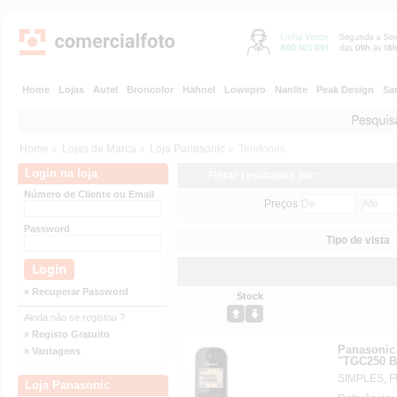
Home
Lojas
Autel
Broncolor
Hähnel
Lowepro
Nanlite
Peak Design
Sa
Home
»
Lojas de Marca
»
Loja Panasonic
»
Telefones
Login na loja
Filtrar resultados por:
Número de Cliente ou Email
Preços
Password
Tipo de vista
» Recuperar Password
Stock
Ainda não se registou ?
» Registo Gratuito
Panasonic 
» Vantagens
"TGC250 B
SIMPLES, 
Loja Panasonic