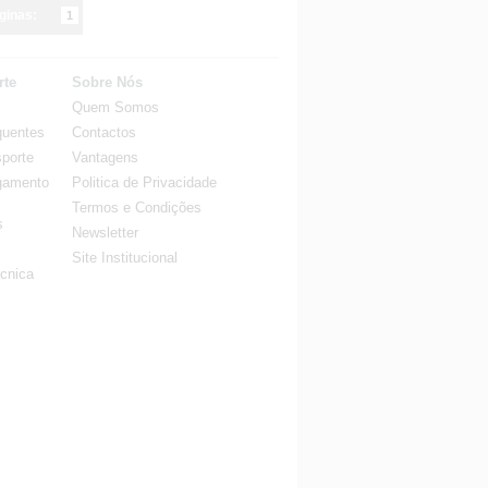
ginas:
1
rte
Sobre Nós
Quem Somos
quentes
Contactos
porte
Vantagens
gamento
Politica de Privacidade
Termos e Condições
s
Newsletter
Site Institucional
cnica