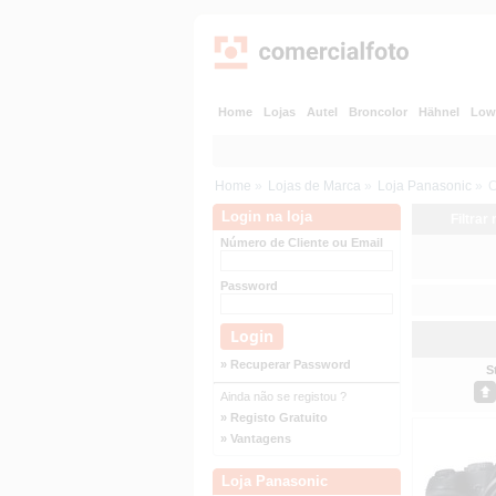
Home
Lojas
Autel
Broncolor
Hähnel
Low
Home
»
Lojas de Marca
»
Loja Panasonic
»
C
Login na loja
Filtrar
Número de Cliente ou Email
Password
» Recuperar Password
S
Ainda não se registou ?
» Registo Gratuito
» Vantagens
Loja Panasonic