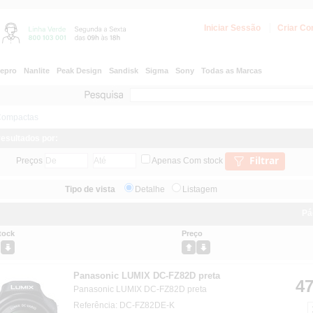
Iniciar Sessão
Criar Co
epro
Nanlite
Peak Design
Sandisk
Sigma
Sony
Todas as Marcas
ompactas
 resultados por:
Filtrar
Preços
Apenas Com stock
Tipo de vista
Detalhe
Listagem
Pá
tock
Preço
Panasonic LUMIX DC-FZ82D preta
47
Panasonic LUMIX DC-FZ82D preta
Referência: DC-FZ82DE-K