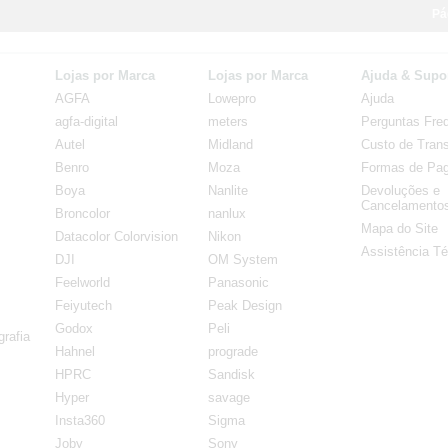
Pá
Lojas por Marca
Lojas por Marca
Ajuda & Supo
AGFA
Lowepro
Ajuda
agfa-digital
meters
Perguntas Fre
Autel
Midland
Custo de Trans
Benro
Moza
Formas de Pa
Boya
Nanlite
Devoluções e
Cancelamento
Broncolor
nanlux
Mapa do Site
Datacolor Colorvision
Nikon
Assistência Té
DJI
OM System
Feelworld
Panasonic
Feiyutech
Peak Design
Godox
Peli
rafia
Hahnel
prograde
HPRC
Sandisk
Hyper
savage
Insta360
Sigma
Joby
Sony