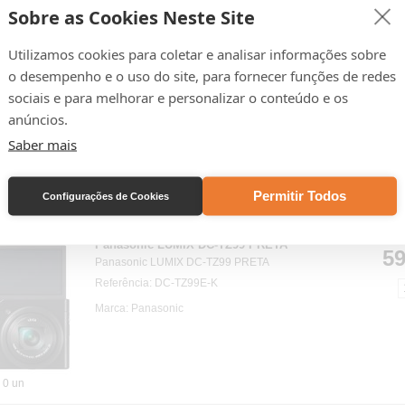
Sobre as Cookies Neste Site
1 un
Utilizamos cookies para coletar e analisar informações sobre
Panasonic LUMIX DC-TZ99 PRATA
o desempenho e o uso do site, para fornecer funções de redes
59
Panasonic LUMIX DC-TZ99 PRATA
sociais e para melhorar e personalizar o conteúdo e os
Referência: DC-TZ99E-S
anúncios.
Marca: Panasonic
Saber mais
Permitir Todos
Configurações de Cookies
2 un
Panasonic LUMIX DC-TZ99 PRETA
59
Panasonic LUMIX DC-TZ99 PRETA
Referência: DC-TZ99E-K
Marca: Panasonic
0 un