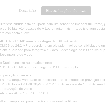
Descrição
Especificações técnicas
rrorless híbrida está equipada com um sensor de imagem full-frame,
p de 10 bits, +14 passos de V-Log e muito mais — tudo isto num desi
ente compacto e leve.
MOS de 24,2 MP com tecnologia de ISO nativo duplo
CMOS de 24,2 MP proporciona um elevado nível de sensibilidade e u
alta qualidade para fotografia e vídeo. A tecnologia de ISO nativo dup
 desempenho de vídeo.
vo Duplo funciona automaticamente.
OS de 24,2 MP com tecnologia de ISO nativo duplo
 gravação diversos
 a uma ampla variedade de necessidades, os modos de gravação inc
:2:0 10 bits e C4K/4K 30p/25p 4:2:2 10 bits — além de 4K 8 bits sem l
de gravação de vídeo.
efinições APS-C ou PIXEL/PIXEL
I em tempo real para criação profissional de filmes