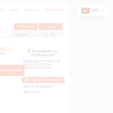
PT
nta
Ajuda
Contactos
Quem Somos
,91 €
É Revendedor ou
iva)
Profissional?
Registe-se
e beneficie de
preços de revenda e
suporte profissional.
ao Carrinho
Cesto de Compras
Número de artigos:
0
Total:
0,00 €