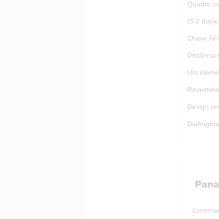
Quadro com
IS 2 duplo
Chave AF
Distância 
Um elemen
Revestime
Design res
Diafragma 
Comercial