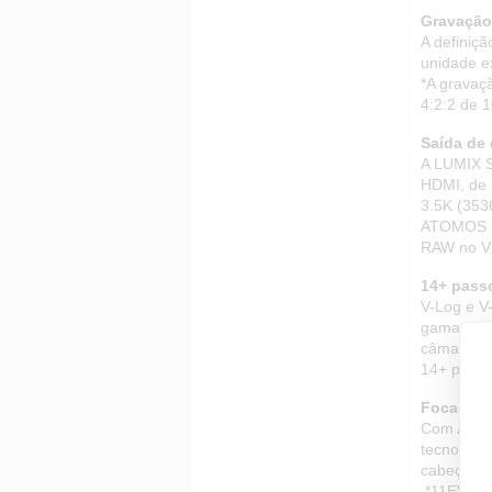
Gravação 
A definiçã
unidade e
*A gravaç
4:2:2 de 1
Saída de
A LUMIX S
HDMI, de 
3.5K (353
ATOMOS NI
RAW no Vi
14+ pass
V-Log e V
gama de c
câmaras p
14+ passo
Focagem 
Com AF de
tecnologi
cabeças, 
*11EV, na