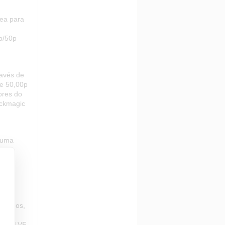
nea para
p/50p
avés de
de 50,00p
ores do
ackmagic
 uma
m as
ão, e
e olhos,
ição LVF