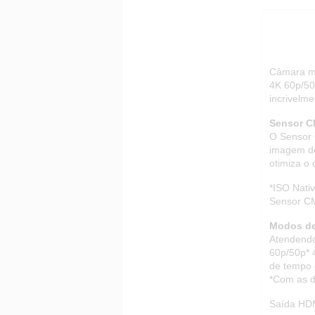
Câmara mi
4K 60p/50
incrivelm
Sensor C
O Sensor 
imagem de 
otimiza o
*ISO Nati
Sensor CM
Modos de
Atendendo
60p/50p* 4
de tempo 
*Com as d
Saída HDM