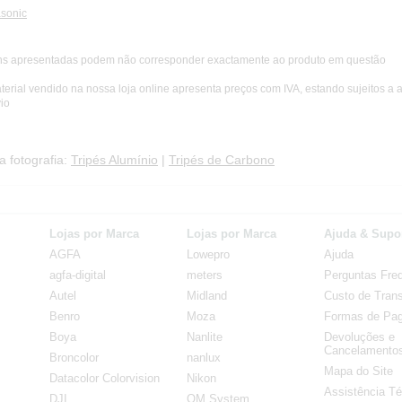
sonic
s apresentadas podem não corresponder exactamente ao produto em questão
terial vendido na nossa loja online apresenta preços com IVA, estando sujeitos a 
io
a fotografia:
Tripés Alumínio
|
Tripés de Carbono
Lojas por Marca
Lojas por Marca
Ajuda & Supo
AGFA
Lowepro
Ajuda
agfa-digital
meters
Perguntas Fre
Autel
Midland
Custo de Trans
Benro
Moza
Formas de Pa
Boya
Nanlite
Devoluções e
Cancelamento
Broncolor
nanlux
Mapa do Site
Datacolor Colorvision
Nikon
Assistência Té
DJI
OM System