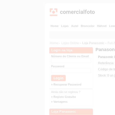
Home
Lojas
Autel
Broncolor
Hähnel
Low
Home
»
Lojas Online
»
Loja Panasonic
»
Full
Panason
Login na loja
Número de Cliente ou Email
Panasonic
Referência
Password
Código de 
Stock: 0 un 
» Recuperar Password
Ainda não se registou ?
» Registo Gratuito
» Vantagens
Loja Panasonic