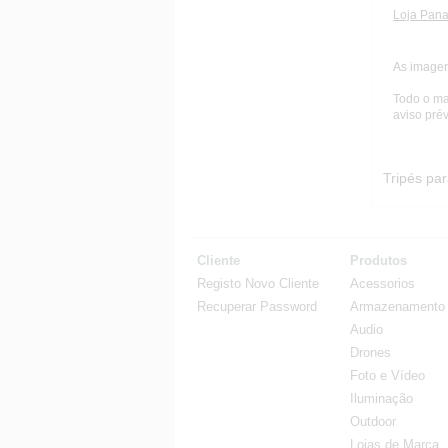
Loja Pana
As imagen
Todo o ma
aviso prév
Tripés par
Cliente
Produtos
Registo Novo Cliente
Acessorios
Recuperar Password
Armazenamento
Audio
Drones
Foto e Vídeo
Iluminação
Outdoor
Lojas de Marca