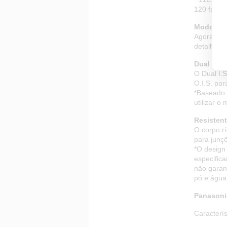
120 fps.
Modo de 
Agora, as
detalhada
Dual I.S.
O Dual I.S
O.I.S. par
*Baseado 
utilizar o
Resistent
O corpo rí
para junçõ
*O design
especifica
não garan
pó e água
Panasoni
Caracterís