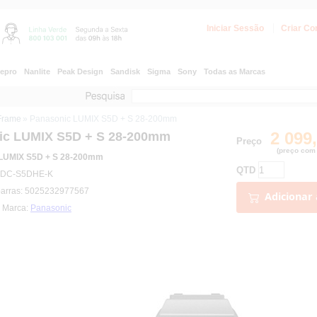
Iniciar Sessão
Criar Co
epro
Nanlite
Peak Design
Sandisk
Sigma
Sony
Todas as Marcas
-Frame
» Panasonic LUMIX S5D + S 28-200mm
2 099
ic LUMIX S5D + S 28-200mm
Preço
(preço com 
 LUMIX S5D + S 28-200mm
QTD
: DC-S5DHE-K
barras: 5025232977567
Adicionar 
| Marca:
Panasonic