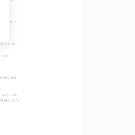
 imagens
e o Lens
m ao
proteções
as
 salpicos
direto com