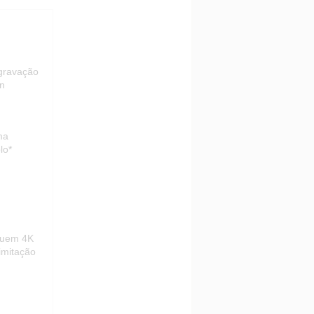
 gravação
gn
ma
lo*
luem 4K
imitação